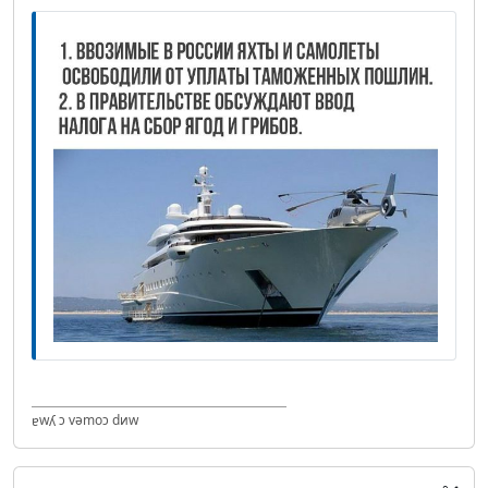
ɐwʎ ɔ vǝmоɔ dиw