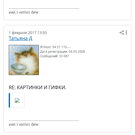
ɐwʎ ɔ vǝmоɔ dиw
1 февраля 2017 13:50
Татьяна Д
IP/Host: 94.51.110.---
Дата регистрации: 04.05.2008
Сообщений: 33 087
RE: КАРТИНКИ И ГИФКИ.
ɐwʎ ɔ vǝmоɔ dиw