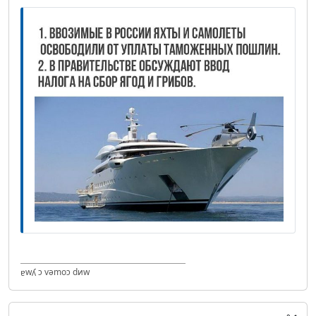
ɐwʎ ɔ vǝmоɔ dиw