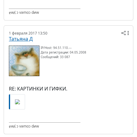
ɐwʎ ɔ vǝmоɔ dиw
1 февраля 2017 13:50
Татьяна Д
IP/Host: 94.51.110.---
Дата регистрации: 04.05.2008
Сообщений: 33 087
RE: КАРТИНКИ И ГИФКИ.
ɐwʎ ɔ vǝmоɔ dиw