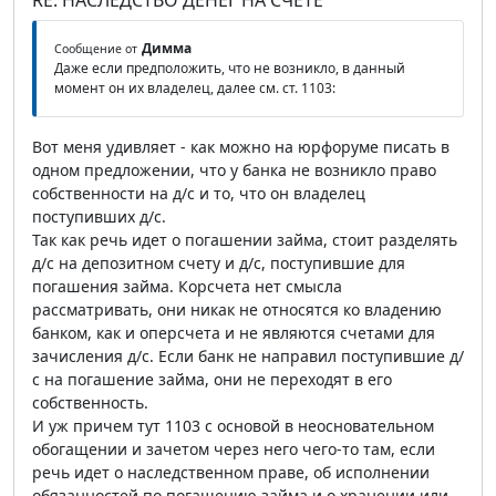
RE: НАСЛЕДСТВО ДЕНЕГ НА СЧЕТЕ
Димма
Сообщение от
Даже если предположить, что не возникло, в данный
момент он их владелец, далее см. ст. 1103:
Вот меня удивляет - как можно на юрфоруме писать в
одном предложении, что у банка не возникло право
собственности на д/с и то, что он владелец
поступивших д/с.
Так как речь идет о погашении займа, стоит разделять
д/с на депозитном счету и д/с, поступившие для
погашения займа. Корсчета нет смысла
рассматривать, они никак не относятся ко владению
банком, как и оперсчета и не являются счетами для
зачисления д/с. Если банк не направил поступившие д/
с на погашение займа, они не переходят в его
собственность.
И уж причем тут 1103 с основой в неосновательном
обогащении и зачетом через него чего-то там, если
речь идет о наследственном праве, об исполнении
обязанностей по погашению займа и о хранении или