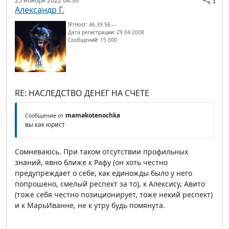
25 ноября 2022 04:36
Александр Г.
IP/Host: 46.39.56.---
Дата регистрации: 29.04.2008
Сообщений: 15 000
RE: НАСЛЕДСТВО ДЕНЕГ НА СЧЕТЕ
mamakotenochka
Сообщение от
вы как юрист
Сомневаюсь. При таком отсутствии профильных
знаний, явно ближе к Рафу (он хоть честно
предупреждает о себе, как единожды было у него
попрошено, смелый респект за то), к Алексису, Авито
(тоже себя честно позиционирует, тоже некий респект)
и к МарьИванне, не к утру будь помянута.