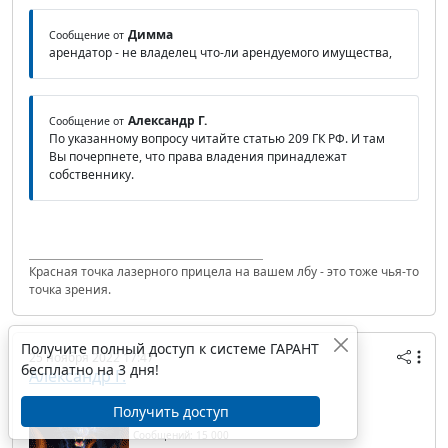
Димма
Сообщение от
арендатор - не владелец что-ли арендуемого имущества,
Александр Г.
Сообщение от
По указанному вопросу читайте статью 209 ГК РФ. И там
Вы почерпнете, что права владения принадлежат
собственнику.
Красная точка лазерного прицела на вашем лбу - это тоже чья-то
точка зрения.
Получите полный доступ к системе ГАРАНТ
25 ноября 2022 17:47
бесплатно на 3 дня!
Александр Г.
IP/Host: 46.39.56.---
Получить доступ
Дата регистрации: 29.04.2008
Сообщений: 15 000