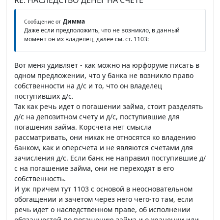
RE: НАСЛЕДСТВО ДЕНЕГ НА СЧЕТЕ
Димма
Сообщение от
Даже если предположить, что не возникло, в данный
момент он их владелец, далее см. ст. 1103:
Вот меня удивляет - как можно на юрфоруме писать в
одном предложении, что у банка не возникло право
собственности на д/с и то, что он владелец
поступивших д/с.
Так как речь идет о погашении займа, стоит разделять
д/с на депозитном счету и д/с, поступившие для
погашения займа. Корсчета нет смысла
рассматривать, они никак не относятся ко владению
банком, как и оперсчета и не являются счетами для
зачисления д/с. Если банк не направил поступившие д/
с на погашение займа, они не переходят в его
собственность.
И уж причем тут 1103 с основой в неосновательном
обогащении и зачетом через него чего-то там, если
речь идет о наследственном праве, об исполнении
обязанностей по погашению займа и о хранении или