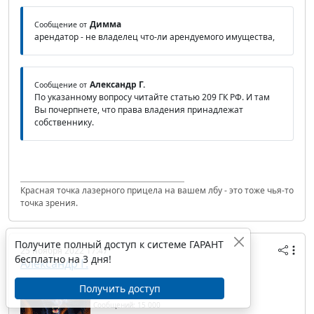
Димма
Сообщение от
арендатор - не владелец что-ли арендуемого имущества,
Александр Г.
Сообщение от
По указанному вопросу читайте статью 209 ГК РФ. И там
Вы почерпнете, что права владения принадлежат
собственнику.
Красная точка лазерного прицела на вашем лбу - это тоже чья-то
точка зрения.
Получите полный доступ к системе ГАРАНТ
25 ноября 2022 17:47
бесплатно на 3 дня!
Александр Г.
IP/Host: 46.39.56.---
Получить доступ
Дата регистрации: 29.04.2008
Сообщений: 15 000