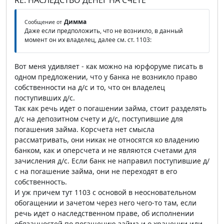
RE: НАСЛЕДСТВО ДЕНЕГ НА СЧЕТЕ
Димма
Сообщение от
Даже если предположить, что не возникло, в данный
момент он их владелец, далее см. ст. 1103:
Вот меня удивляет - как можно на юрфоруме писать в
одном предложении, что у банка не возникло право
собственности на д/с и то, что он владелец
поступивших д/с.
Так как речь идет о погашении займа, стоит разделять
д/с на депозитном счету и д/с, поступившие для
погашения займа. Корсчета нет смысла
рассматривать, они никак не относятся ко владению
банком, как и оперсчета и не являются счетами для
зачисления д/с. Если банк не направил поступившие д/
с на погашение займа, они не переходят в его
собственность.
И уж причем тут 1103 с основой в неосновательном
обогащении и зачетом через него чего-то там, если
речь идет о наследственном праве, об исполнении
обязанностей по погашению займа и о хранении или