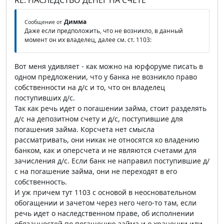
RE: НАСЛЕДСТВО ДЕНЕГ НА СЧЕТЕ
Димма
Сообщение от
Даже если предположить, что не возникло, в данный
момент он их владелец, далее см. ст. 1103:
Вот меня удивляет - как можно на юрфоруме писать в
одном предложении, что у банка не возникло право
собственности на д/с и то, что он владелец
поступивших д/с.
Так как речь идет о погашении займа, стоит разделять
д/с на депозитном счету и д/с, поступившие для
погашения займа. Корсчета нет смысла
рассматривать, они никак не относятся ко владению
банком, как и оперсчета и не являются счетами для
зачисления д/с. Если банк не направил поступившие д/
с на погашение займа, они не переходят в его
собственность.
И уж причем тут 1103 с основой в неосновательном
обогащении и зачетом через него чего-то там, если
речь идет о наследственном праве, об исполнении
обязанностей по погашению займа и о хранении или