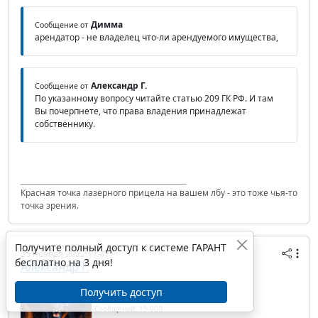
Димма
Сообщение от
арендатор - не владелец что-ли арендуемого имущества,
Александр Г.
Сообщение от
По указанному вопросу читайте статью 209 ГК РФ. И там
Вы почерпнете, что права владения принадлежат
собственнику.
Красная точка лазерного прицела на вашем лбу - это тоже чья-то
точка зрения.
Получите полный доступ к системе ГАРАНТ
25 ноября 2022 17:47
бесплатно на 3 дня!
Александр Г.
IP/Host: 46.39.56.---
Получить доступ
Дата регистрации: 29.04.2008
Сообщений: 15 000