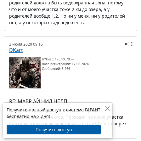
родителей должна быть водоохранная зона, потому
что и от моего участка тоже 2 км до озера, а у
родителей вообще 1,2. Но ни у меня, ни у родителей
нет, а у некоторых садоводов есть.
3 июля 2020 09:16
DKart
IP/Host: 176.99.79.---
Дата регистрации: 17.06.2024
Сообщений: 3 266
RE: МАВР АЙ НИД НЕЛП
Получите полный доступ к системе ГАРАНТ
На публичной карте нашел: зона охраны
бесплатно на 3 дня!
искусственных объектов. Проходит по краю участка.
Картинку сюда нельзя вставить что ли? Только через
Получить доступ
интернет?