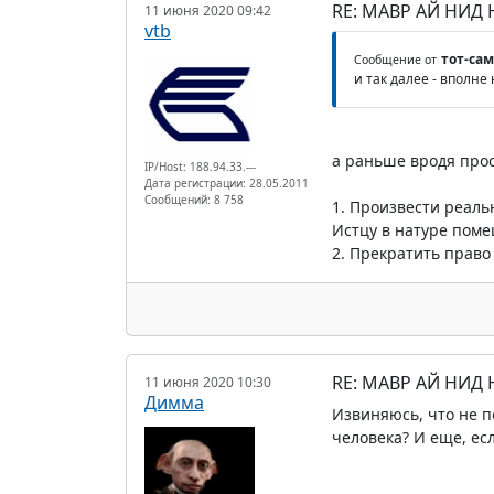
RE: МАВР АЙ НИД
11 июня 2020 09:42
vtb
тот-са
Сообщение от
и так далее - вполне
а раньше вродя прос
IP/Host: 188.94.33.---
Дата регистрации: 28.05.2011
Сообщений: 8 758
1. Произвести реальн
Истцу в натуре поме
2. Прекратить право 
RE: МАВР АЙ НИД
11 июня 2020 10:30
Димма
Извиняюсь, что не п
человека? И еще, есл