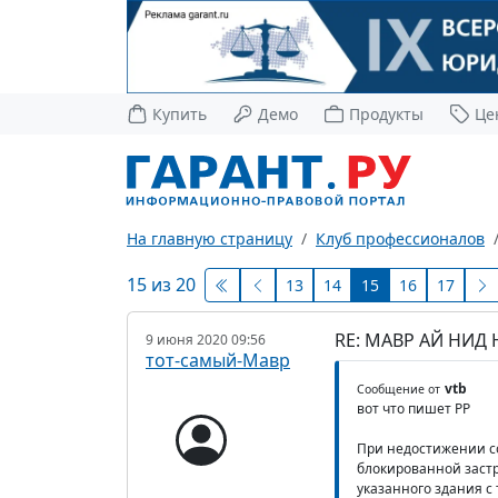
Купить
Демо
Продукты
Це
На главную страницу
Клуб профессионалов
15 из 20
13
14
15
16
17
RE: МАВР АЙ НИД
9 июня 2020 09:56
тот-самый-Мавр
vtb
Сообщение от
вот что пишет РР
При недостижении со
блокированной застр
указанного здания с