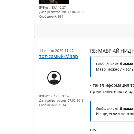
IP/Host: 85.140.27.---
Дата регистрации: 13.04.2017
Сообщений: 997
RE: МАВР АЙ НИД
11 июня 2020 11:47
тот-самый-Мавр
Димма
Сообщение от
Мавр, можно ли тольк
- такая иформация т
представителю) и о
IP/Host: 82.208.97.---
Дата регистрации: 07.02.2018
Сообщений: 2 614
Димма
Сообщение от
И еще, если у него о
неа