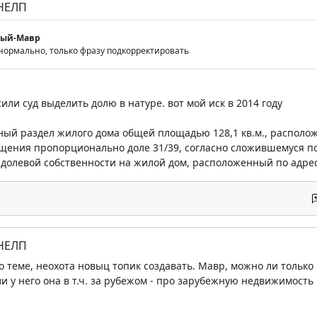
 НЕЛП
мый-Мавр
 нормально, только фразу подкорректировать
или суд выделить долю в натуре. вот мой иск в 2014 году
ый раздел жилого дома общей площадью 128,1 кв.м., расположенн
щения пропорционально доле 31/39, согласно сложившемуся п
долевой собственности на жилой дом, расположенный по адресу: г
 НЕЛП
о теме, неохота новыц топик создавать. Мавр, можно ли только 
и у него она в т.ч. за рубежом - про зарубежную недвижимость 