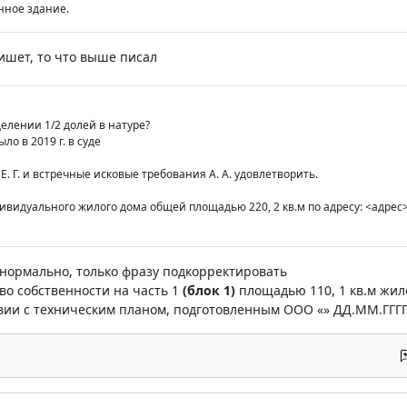
нное здание.
ишет, то что выше писал
елении 1/2 долей в натуре?
ло в 2019 г. в суде
. Г. и встречные исковые требования А. А. удовлетворить.
ивидуального жилого дома общей площадью 220, 2 кв.м по адресу: <адрес
е нормально, только фразу подкорректировать
аво собственности на часть 1
(блок 1)
площадью 110, 1 кв.м жило
твии с техническим планом, подготовленным ООО «» ДД.ММ.ГГГГ