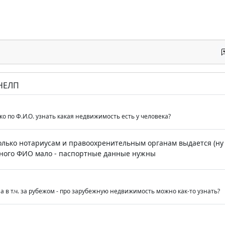
 НЕЛП
о по Ф.И.О. узнать какая недвижимость есть у человека?
олько нотариусам и правоохренительным органам выдается (н
дного ФИО мало - паспортные данные нужны
на в т.ч. за рубежом - про зарубежную недвижимость можно как-то узнать?