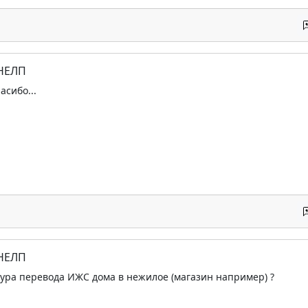
 НЕЛП
асибо...
 НЕЛП
ура перевода ИЖС дома в нежилое (магазин например) ?