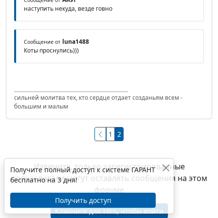
наступить некуда, везде говно
luna1488
Сообщение от
Коты проснулись)))
сильней молитва тех, кто сердце отдает созданьям всем -
большим и малым
1
2
Извините, только зарегистрированные
Получите полный доступ к системе ГАРАНТ
пользователи могут оставлять сообщения на этом
бесплатно на 3 дня!
форуме
Получить доступ
Кликните для того, чтобы войти