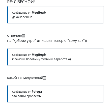
RE: С ВЕСНОЙ!
MegBegb
Сообщение от
даканееешна!
отвечаю)))
на "доброе утро" от коллег говорю "кому как"))
MegBegb
Сообщение от
к пенсии половину суммы и заработаю)
какой ты медленный)))
Polega
Сообщение от
это ваши проблемы.