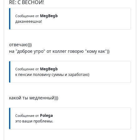
RE: С ВЕСНОЙ!
MegBegb
Сообщение от
даканееешна!
отвечаю)))
на "доброе утро" от коллег говорю "кому как"))
MegBegb
Сообщение от
к пенсии половину суммы и заработаю)
какой ты медленный)))
Polega
Сообщение от
это ваши проблемы.