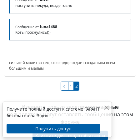
наступить некуда, везде говно
luna1488
Сообщение от
Коты проснулись)))
сильней молитва тех, кто сердце отдает созданьям всем -
большим и малым
1
2
Извините, только зарегистрированные
Получите полный доступ к системе ГАРАНТ
пользователи могут оставлять сообщения на этом
бесплатно на 3 дня!
форуме
Получить доступ
Кликните для того, чтобы войти