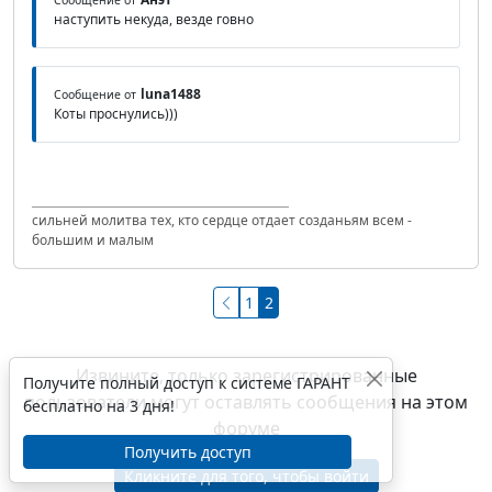
наступить некуда, везде говно
luna1488
Сообщение от
Коты проснулись)))
сильней молитва тех, кто сердце отдает созданьям всем -
большим и малым
1
2
Извините, только зарегистрированные
Получите полный доступ к системе ГАРАНТ
пользователи могут оставлять сообщения на этом
бесплатно на 3 дня!
форуме
Получить доступ
Кликните для того, чтобы войти