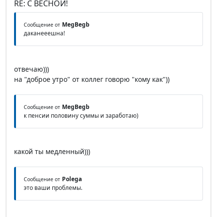
RE: С ВЕСНОЙ!
MegBegb
Сообщение от
даканееешна!
отвечаю)))
на "доброе утро" от коллег говорю "кому как"))
MegBegb
Сообщение от
к пенсии половину суммы и заработаю)
какой ты медленный)))
Polega
Сообщение от
это ваши проблемы.