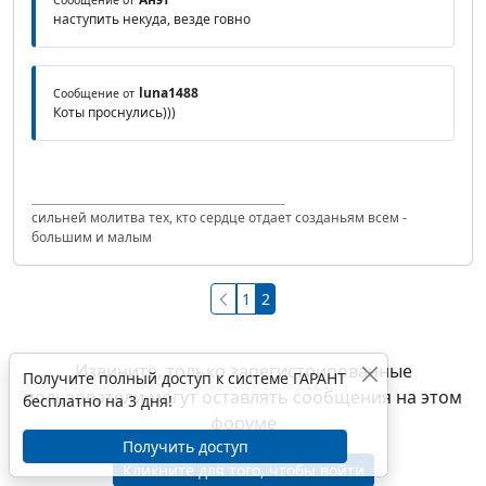
наступить некуда, везде говно
luna1488
Сообщение от
Коты проснулись)))
сильней молитва тех, кто сердце отдает созданьям всем -
большим и малым
1
2
Извините, только зарегистрированные
Получите полный доступ к системе ГАРАНТ
пользователи могут оставлять сообщения на этом
бесплатно на 3 дня!
форуме
Получить доступ
Кликните для того, чтобы войти