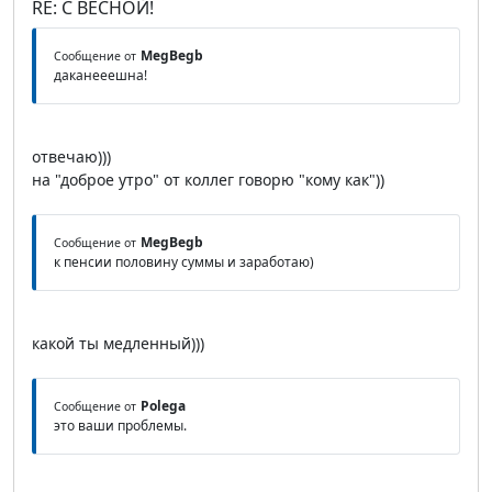
RE: С ВЕСНОЙ!
MegBegb
Сообщение от
даканееешна!
отвечаю)))
на "доброе утро" от коллег говорю "кому как"))
MegBegb
Сообщение от
к пенсии половину суммы и заработаю)
какой ты медленный)))
Polega
Сообщение от
это ваши проблемы.