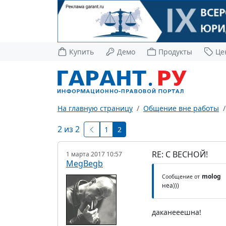
Купить
Демо
Продукты
Це
На главную страницу
Общение вне работы
2 из 2
1
2
RE: С ВЕСНОЙ!
1 марта 2017 10:57
MegBegb
molog
Сообщение от
неа)))
даканееешна!