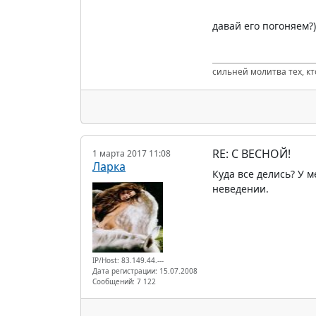
давай его погоняем?))
сильней молитва тех, к
RE: С ВЕСНОЙ!
1 марта 2017 11:08
Ларка
Куда все делись? У м
неведении.
IP/Host: 83.149.44.---
Дата регистрации: 15.07.2008
Сообщений: 7 122