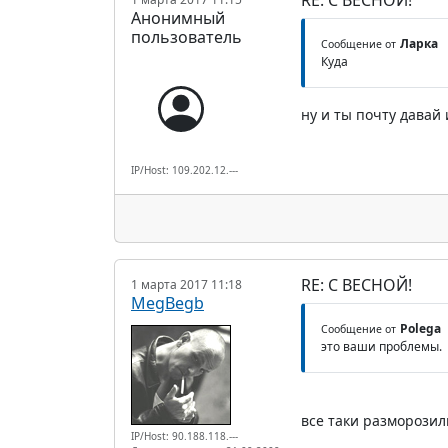
RE: С ВЕСНОЙ!
Анонимный
пользователь
Ларка
Сообщение от
Куда
ну и ты почту давай
IP/Host: 109.202.12.---
RE: С ВЕСНОЙ!
1 марта 2017 11:18
MegBegb
Polega
Сообщение от
это ваши проблемы.
все таки разморозили
IP/Host: 90.188.118.---