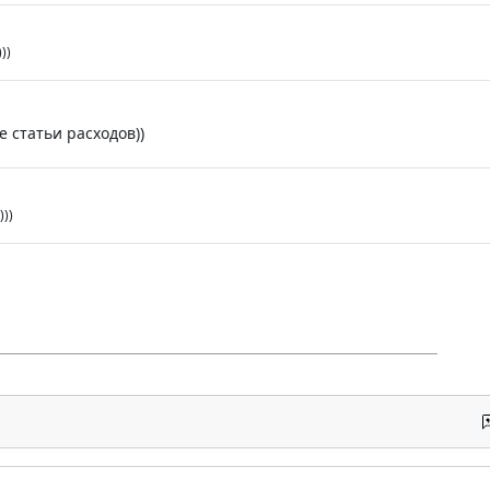
))
е статьи расходов))
))