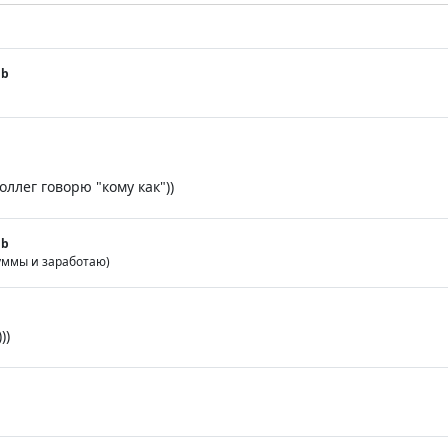
gb
оллег говорю "кому как"))
gb
уммы и заработаю)
))