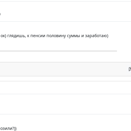
)
о ок) глядишь, к пенсии половину суммы и заработаю)
озили?))