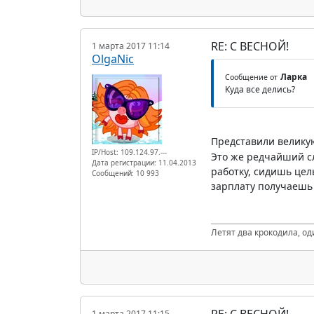
RE: С ВЕСНОЙ!
1 марта 2017 11:14
OlgaNic
Ларка
Сообщение от
Куда все делись?
Представили великую
IP/Host: 109.124.97.---
Это же редчайший сл
Дата регистрации: 11.04.2013
работку, сидишь цел
Сообщений: 10 993
зарплату получаеш
Летят два крокодила, од
1 марта 2017 11:15