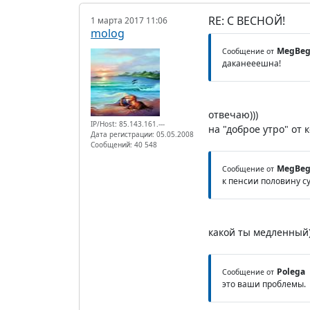
RE: С ВЕСНОЙ!
1 марта 2017 11:06
molog
MegBe
Сообщение от
даканееешна!
отвечаю)))
IP/Host: 85.143.161.---
на "доброе утро" от к
Дата регистрации: 05.05.2008
Сообщений: 40 548
MegBe
Сообщение от
к пенсии половину с
какой ты медленный)
Polega
Сообщение от
это ваши проблемы.