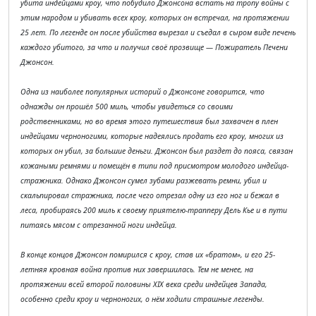
убита индейцами кроу, что побудило Джонсона встать на тропу войны с
этим народом и убивать всех кроу, которых он встречал, на протяжении
25 лет. По легенде он после убийства вырезал и съедал в сыром виде печень
каждого убитого, за что и получил своё прозвище — Пожиратель Печени
Джонсон.
Одна из наиболее популярных историй о Джонсоне говорится, что
однажды он прошёл 500 миль, чтобы увидеться со своими
родственниками, но во время этого путешествия был захвачен в плен
индейцами черноногими, которые надеялись продать его кроу, многих из
которых он убил, за большие деньги. Джонсон был раздет до пояса, связан
кожаными ремнями и помещён в типи под присмотром молодого индейца-
стражника. Однако Джонсон сумел зубами разжевать ремни, убил и
скальпировал стражника, после чего отрезал одну из его ног и бежал в
леса, пробираясь 200 миль к своему приятелю-трапперу Дель Кье и в пути
питаясь мясом с отрезанной ноги индейца.
В конце концов Джонсон помирился с кроу, став их «братом», и его 25-
летняя кровная война против них завершилась. Тем не менее, на
протяжении всей второй половины XIX века среди индейцев Запада,
особенно среди кроу и черноногих, о нём ходили страшные легенды.