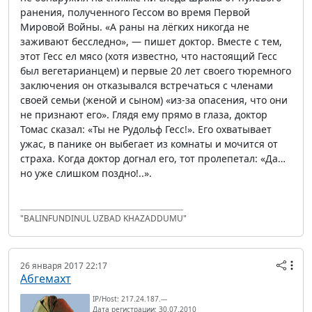
ранения, полученного Гессом во время Первой
Мировой Войны. «А раны на лёгких никогда не
заживают бесследно», — пишет доктор. Вместе с тем,
этот Гесс ел мясо (хотя известно, что настоящий Гесс
был вегетарианцем) и первые 20 лет своего тюремного
заключения он отказывался встречаться с членами
своей семьи (женой и сыном) «из-за опасения, что они
не признают его». Глядя ему прямо в глаза, доктор
Томас сказал: «Ты не Рудольф Гесс!». Его охватывает
ужас, в панике он выбегает из комнаты и мочится от
страха. Когда доктор догнал его, тот пролепетал: «Да…
но уже слишком поздно!..».
"BALINFUNDINUL UZBAD KHAZADDUMU"
26 января 2017 22:17
Абгемахт
IP/Host: 217.24.187.---
Дата регистрации: 30.07.2010