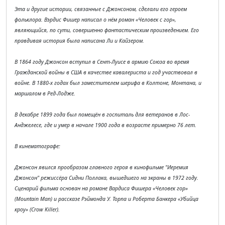
Эта и другие истории, связанные с Джонсоном, сделали его героем
фольклора. Вэрдис Фишер написал о нём роман «Человек с гор»,
являющийся, по сути, совершенно фантастическим произведением. Его
правдивая история была написана Ли и Кайзером.
В 1864 году Джонсон вступил в Сент-Луисе в армию Союза во время
Гражданской войны в США в качестве кавалериста и год участвовал в
войне. В 1880-х годах был заместителем шерифа в Колтоне, Монтана, и
маршалом в Ред-Лодже.
В декабре 1899 года был помещён в госпиталь для ветеранов в Лос-
Анджелесе, где и умер в начале 1900 года в возрасте примерно 76 лет.
В кинематографе:
Джонсон явился прообразом главного героя в кинофильме "Иеремия
Джонсон" режиссёра Сидни Поллака, вышедшего на экраны в 1972 году.
Сценарий фильма основан на романе Вардиса Фишера «Человек гор»
(Mountain Man) и рассказе Рэймонда У. Торпа и Роберта Банкера «Убийца
кроу» (Crow Killer).