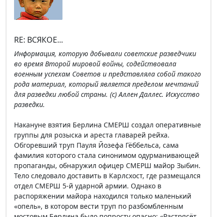
RE: ВСЯКОЕ...
Информация, которую добывали советские разведчики
во время Второй мировой войны, содействовала
военным успехам Советов и представляла собой такого
рода материал, который является пределом мечтаний
для разведки любой страны. (с) Аллен Даллес. Искусство
разведки.
Накануне взятия Берлина СМЕРШ создал оперативные
группы для розыска и ареста главарей рейха.
Обгоревший труп Пауля Йозефа Гёббельса, сама
фамилия которого стала синонимом одурманивающей
пропаганды, обнаружил офицер СМЕРШ майор Зыбин.
Тело следовало доставить в Карлcхост, где размещался
отдел СМЕРШ 5-й ударной армии. Однако в
распоряжении майора находился только маленький
«опель», в котором вести труп по разбомбленным
мостовым Берлина было попросту опасно: «Растрясёт,