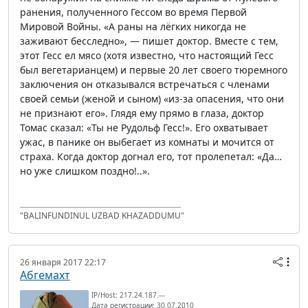
ранения, полученного Гессом во время Первой
Мировой Войны. «А раны на лёгких никогда не
заживают бесследно», — пишет доктор. Вместе с тем,
этот Гесс ел мясо (хотя известно, что настоящий Гесс
был вегетарианцем) и первые 20 лет своего тюремного
заключения он отказывался встречаться с членами
своей семьи (женой и сыном) «из-за опасения, что они
не признают его». Глядя ему прямо в глаза, доктор
Томас сказал: «Ты не Рудольф Гесс!». Его охватывает
ужас, в панике он выбегает из комнаты и мочится от
страха. Когда доктор догнал его, тот пролепетал: «Да…
но уже слишком поздно!..».
"BALINFUNDINUL UZBAD KHAZADDUMU"
26 января 2017 22:17
Абгемахт
IP/Host: 217.24.187.---
Дата регистрации: 30.07.2010