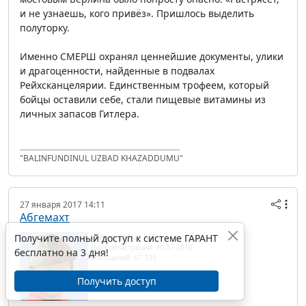
и не узнаешь, кого привёз». Пришлось выделить
полуторку.
Именно СМЕРШ охранял ценнейшие документы, улики
и драгоценности, найденные в подвалах
Рейхсканцелярии. Единственным трофеем, который
бойцы оставили себе, стали пищевые витамины из
личных запасов Гитлера.
"BALINFUNDINUL UZBAD KHAZADDUMU"
27 января 2017 14:11
Абгемахт
Получите полный доступ к системе ГАРАНТ
IP/Host: 217.24.187.---
Дата регистрации: 30.07.2010
бесплатно на 3 дня!
Сообщений: 67 339
Получить доступ