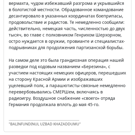
вермахта, чудом избежавший разгрома и укрывшийся
в болотистой местности. Обрадованное командование
десантировало в указанных координатах боеприпасы,
продовольствие и радистов. Те немедленно сообщили:
действительно, немецкая часть, численностью до двух
тысяч, во главе с полковником Генрихом Шерхорном,
остро нуждается в оружии, провианте и специалистах-
подрывниках для продолжения партизанской борьбы.
На самом деле это была грандиозная операция нашей
разведки под кодовым названием «Березина», с
участием настоящих немецких офицеров, перешедших
на сторону Красной Армии и изображавших
уцелевший полк, а парашютисты-связные немедленно
перевербовывались СМЕРШем, включаясь в
радиоигру. Воздушное снабжение «своего» отряда
Германия продолжала вплоть до мая 45-го.
"BALINFUNDINUL UZBAD KHAZADDUMU"