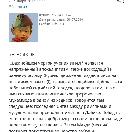
25 января 2017 23:23
Абгемахт
IP/Host: 217.24.187.---
Дата регистрации: 30.07.2010
Сообщений: 67 339
RE: ВСЯКОЕ...
...Важнейшей чертой учения ИГИЛ* является
напряженный апокалиптизм, также восходящий к
раннему исламу. Журнал движения, издающийся на
английском языке (!), называется «Дабик». Дабик — это
небольшой сирийский городок, но дело в том, что с
ним связано апокалиптическое пророчество
Мухаммеда в одном из хадисов. Говорится там
следующее: последняя битва между римлянами и
мусульманами произойдет именно в Дабике. Победят,
естественно, силы добра, мир в своем нынешнем виде
перестанет существовать. Затем Махди (мессия)
построит потустороннее царство добра и