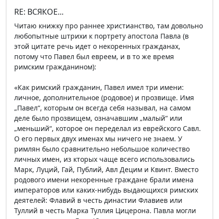
RE: ВСЯКОЕ...
Читаю книжку про раннее христианство, там довольно
любопытные штрихи к портрету апостола Павла (в
этой цитате речь идет о некоренных гражданах,
потому что Павел был евреем, и в то же время
римским гражданином):
«Как римский гражданин, Павел имел три имени:
личное, дополнительное (родовое) и прозвище. Имя
„Павел“, которым он всегда себя называл, на самом
деле было прозвищем, означавшим „малый“ или
„меньший“, которое он переделал из еврейского Савл.
О его первых двух именах мы ничего не знаем. У
римлян было сравнительно небольшое количество
личных имен, из кторых чаще всего использовались
Марк, Луций, Гай, Публий, Авл Децим и Квинт. Вместо
родового имени некоренные граждане брали имена
императоров или каких-нибудь выдающихся римских
деятелей: Флавий в честь династии Флавиев или
Туллий в честь Марка Туллия Цицерона. Павла могли