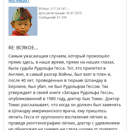
Абгемахт
IP/Host: 217.24.187.---
Дата регистрации: 30.07.2010
Сообщений: 67 339
RE: ВСЯКОЕ...
Самым ужасающим случаем, который произошёл
прямо здесь, в наше время, прямо на наших глазах,
была судьба Рудольфа Гесса. Тот, кто прилетел в
Англию, в самый разгар Войны, был взят в плен и,
после 40 лет, проведённых в тюрьме Шпандау в
Берлине, был убит, не был Рудольфом Гессом. Так
утверждает в своей книге «Загадка Рудольфа Гесса»,
опубликованной в 1980 году, доктор Хью Томас. Доктор
Томас рассказывает, что когда он должен был заменять
в Шпандау американского врача, ему пришлось
лечить Гесса от крупозного воспаления лёгких и,
проведя рентгенографию лёгких, доктор с удивлением
не обнаружил на снимке ни следа шрама от пулевого