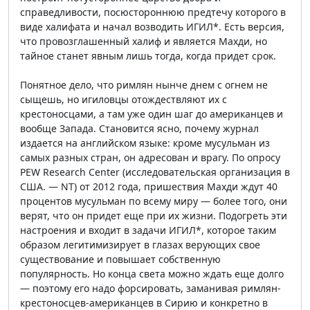
справедливости, посюстороннюю предтечу которого в
виде халифата и начал возводить ИГИЛ*. Есть версия,
что провозглашенный халиф и является Махди, но
тайное станет явным лишь тогда, когда придет срок.
Понятное дело, что римлян нынче днем с огнем не
сыщешь, но игиловцы отождествляют их с
крестоносцами, а там уже один шаг до американцев и
вообще Запада. Становится ясно, почему журнал
издается на английском языке: кроме мусульман из
самых разных стран, он адресован и врагу. По опросу
PEW Research Center (исследовательская организация в
США. — NT) от 2012 года, пришествия Махди ждут 40
процентов мусульман по всему миру — более того, они
верят, что он придет еще при их жизни. Подогреть эти
настроения и входит в задачи ИГИЛ*, которое таким
образом легитимизирует в глазах верующих свое
существование и повышает собственную
популярность. Но конца света можно ждать еще долго
— поэтому его надо форсировать, заманивая римлян-
крестоносцев-американцев в Сирию и конкретно в