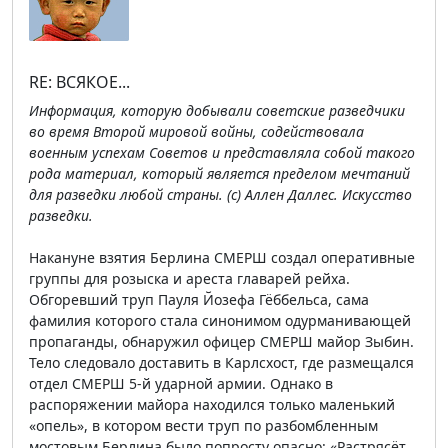
RE: ВСЯКОЕ...
Информация, которую добывали советские разведчики
во время Второй мировой войны, содействовала
военным успехам Советов и представляла собой такого
рода материал, который является пределом мечтаний
для разведки любой страны. (с) Аллен Даллес. Искусство
разведки.
Накануне взятия Берлина СМЕРШ создал оперативные
группы для розыска и ареста главарей рейха.
Обгоревший труп Пауля Йозефа Гёббельса, сама
фамилия которого стала синонимом одурманивающей
пропаганды, обнаружил офицер СМЕРШ майор Зыбин.
Тело следовало доставить в Карлcхост, где размещался
отдел СМЕРШ 5-й ударной армии. Однако в
распоряжении майора находился только маленький
«опель», в котором вести труп по разбомбленным
мостовым Берлина было попросту опасно: «Растрясёт,