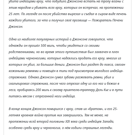
убита индейцами кроу, что побудило Джонсона встать на тропу войны с
этим народом и убивать всех кроу, которых он встречал, на протяжении
25 лет. По легенде он после убийства вырезал и съедал в сыром виде печень
каждого убитого, за что и получил своё прозвище — Пожиратель Печени
Джонсон.
Одна из наиболее популярных историй о Джонсоне говорится, что
однажды он прошёл 500 миль, чтобы увидеться со своими
родственниками, но во время этого путешествия был захвачен в плен
индейцами черноногими, которые надеялись продать его кроу, многих из
которых он убил, за большие деньги. Джонсон был раздет до пояса, связан
кожаными ремнями и помещён в типи под присмотром молодого индейца-
стражника. Однако Джонсон сумел зубами разжевать ремни, убил и
скальпировал стражника, после чего отрезал одну из его ног и бежал в
леса, пробираясь 200 миль к своему приятелю-трапперу Дель Кье и в пути
питаясь мясом с отрезанной ноги индейца.
В конце концов Джонсон помирился с кроу, став их «братом», и его 25-
летняя кровная война против них завершилась. Тем не менее, на
протяжении всей второй половины XIX века среди индейцев Запада,
особенно среди кроу и черноногих, о нём ходили страшные легенды.