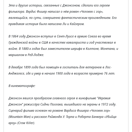
Эта и другие истории, связанные с Джонсоном, сделали его героем
фольклора. Вэрдис Фишер написал о нём роман «Человек с гор»,
являющийся, по сути, совершенно фантастическим произведением. Его
правдивая история была написана Ли и Кайзером.
В 1864 году Джонсон вступил в Сент-Луисе в армию Союза во время
Гражданской войны в США в качестве кавалериста и год участвовал в
войне. В 1880-х годах был заместителем шерифа в Колтоне, Монтана, и
маршалом в Ред-Лодже.
В декабре 1899 года был помещён в госпиталь для ветеранов в Лос-
Анджелесе, где и умер в начале 1900 года в возрасте примерно 76 лет.
В кинематографе:
Джонсон явился прообразом главного героя в кинофильме "Иеремия
Джонсон" режиссёра Сидни Поллака, вышедшего на экраны в 1972 году.
Сценарий фильма основан на романе Вардиса Фишера «Человек гор»
(Mountain Man) и рассказе Рэймонда У. Торпа и Роберта Банкера «Убийца
кроу» (Crow Killer).