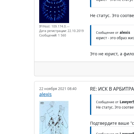
Не статус. Это соот
IP/Host: 109.174.0.---
Дата регистрации: 22.10.2019
alexis
Сообщение от
Сообщений: 1 560
юрист - это образ жи
Это не юрист, а фи
RE: ИСК В АРБИТ
22 ноября 2021 08:40
alexis
Lawyer
Сообщение от
Не статус. Это соот
Подтвердите ваше "с
Lawyer
Сообщение от