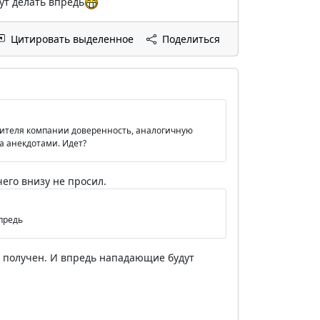
ут делать впредь
Цитировать выделенное
Поделиться
дителя компании доверенность, аналогичную
ва анекдотами. Идет?
чего внизу не просил.
предь
ат получен. И впредь нападающие будут