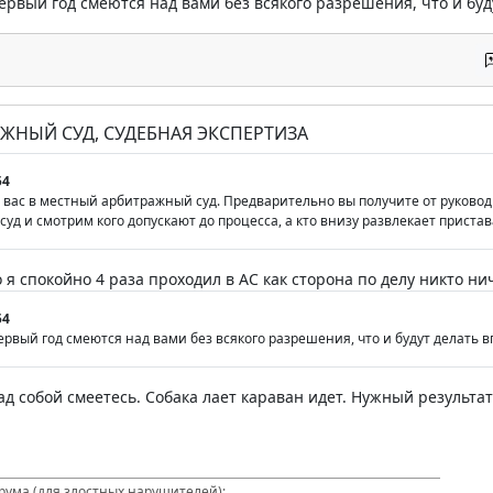
ервый год смеются над вами без всякого разрешения, что и буд
РАЖНЫЙ СУД, СУДЕБНАЯ ЭКСПЕРТИЗА
54
 вас в местный арбитражный суд. Предварительно вы получите от руково
суд и смотрим кого допускают до процесса, а кто внизу развлекает приста
 я спокойно 4 раза проходил в АС как сторона по делу никто ни
54
ервый год смеются над вами без всякого разрешения, что и будут делать в
над собой смеетесь. Собака лает караван идет. Нужный результ
ума (для злостных нарушителей):