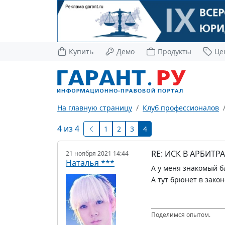
Купить
Демо
Продукты
Це
На главную страницу
Клуб профессионалов
4 из 4
1
2
3
4
RE: ИСК В АРБИТ
21 ноября 2021 14:44
Наталья ***
А у меня знакомый б
А тут брюнет в закон
Поделимся опытом.