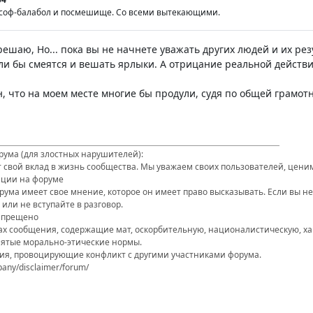
ософ-балабол и посмешище. Со всеми вытекающими.
ешаю, Но... пока вы не начнете уважать других людей и их резу
гли бы смеятся и вешать ярлыки. А отрицание реальной действ
н, что на моем месте многие бы продули, судя по общей грамо
ума (для злостных нарушителей):
 свой вклад в жизнь сообщества. Мы уважаем своих пользователей, ценим
ции на форуме
орума имеет свое мнение, которое он имеет право высказывать. Если вы н
или не вступайте в разговор.
запрещено
мах сообщения, содержащие мат, оскорбительную, националистическую, 
тые морально-этические нормы.
ия, провоцирующие конфликт с другими участниками форума.
pany/disclaimer/forum/