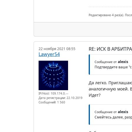
Редактировано 4 раз(а). Посл
RE: ИСК В АРБИТ
22 ноября 2021 08:55
Lawyer54
alexis
Сообщение от
Подтвердите ваше "с
Да легко. Приглашаю
аналогичную моей. В
IP/Host: 109.174.0.---
Идет?
Дата регистрации: 22.10.2019
Сообщений: 1 560
alexis
Сообщение от
Смейтесь далее, ра