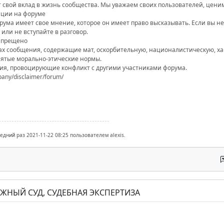
 свой вклад в жизнь сообщества. Мы уважаем своих пользователей, ценим
ции на форуме
орума имеет свое мнение, которое он имеет право высказывать. Если вы н
или не вступайте в разговор.
запрещено
мах сообщения, содержащие мат, оскорбительную, националистическую, 
тые морально-этические нормы.
ия, провоцирующие конфликт с другими участниками форума.
pany/disclaimer/forum/
едний раз 2021-11-22 08:25 пользователем alexis.
РАЖНЫЙ СУД, СУДЕБНАЯ ЭКСПЕРТИЗА