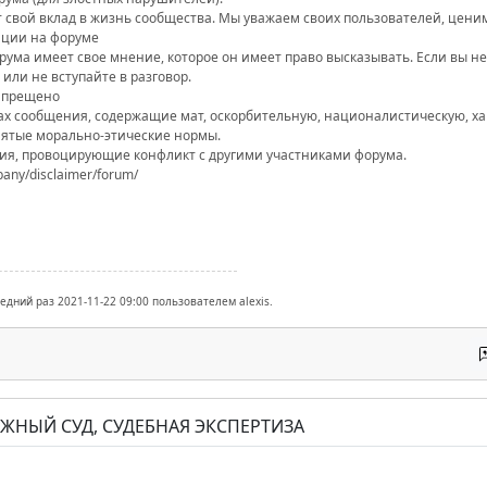
 свой вклад в жизнь сообщества. Мы уважаем своих пользователей, ценим
ции на форуме
орума имеет свое мнение, которое он имеет право высказывать. Если вы н
или не вступайте в разговор.
запрещено
мах сообщения, содержащие мат, оскорбительную, националистическую, 
тые морально-этические нормы.
ия, провоцирующие конфликт с другими участниками форума.
pany/disclaimer/forum/
едний раз 2021-11-22 09:00 пользователем alexis.
РАЖНЫЙ СУД, СУДЕБНАЯ ЭКСПЕРТИЗА