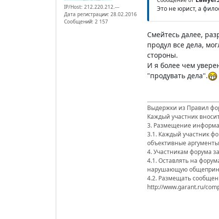
IP/Host: 212.220.212.---
Это не юрист, а фил
Дата регистрации: 28.02.2016
Сообщений: 2 157
Смейтесь далее, разр
продул все дела, мо
стороны.
И я более чем увере
"продувать дела".
Выдержки из Правил фор
Каждый участник вносит
3. Размещение информа
3.1. Каждый участник ф
объективные аргументы 
4. Участникам форума 
4.1. Оставлять на фору
нарушающую общеприня
4.2. Размещать сообщен
http://www.garant.ru/com