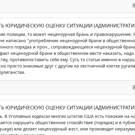
АТЬ ЮРИДИЧЕСКУЮ ОЦЕНКУ СИТУАЦИИ (АДМИНИСТРАТИ
ения полиции, то может нецензурная брань и правонарушение. Я
 не написано "употребление нецензурной брани в общественном 
ного порядка и проч., сопровождающееся нецензурной бранью,
 факт нецензурной брани в общественном месте наказать, надо
тву, противопоставить себя ему. Суть то статьи именно в нару
но просто знакомые друг с другом на лестничной клетке ругали
хулиганства.
АТЬ ЮРИДИЧЕСКУЮ ОЦЕНКУ СИТУАЦИИ (АДМИНИСТРАТИ
ть. В Уголовных кодексах многих штатов США есть похожие на н
ается нарушить общественное спокойствие (порядок) и в публ
guage) или делает нецензурный жест, или производит неразумно 