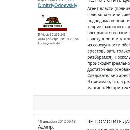
DmitriyOdoevskiy
Агент власти (полиц
соверашает или сов
подведомственности 
теорию законного ар
восприпятствование 
IP/Host: 80.239.243.---
совокупности и могл
Дата регистрации: 29.05.2012
Сообщений: 445
из совокупности об
арестовывать только
разберемся). Поскол
происходит (реально
достаточных основан
Следовательно арес
Я понимаю, что в ре
машина. Но при тех у
RE: ПОМОГИТЕ Д
10 декабря 2012 09:18
Адмпр.
так не понятно, есл