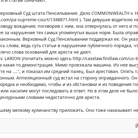
 эти статьи означают.
Верховный Суд штата Пенсильвания. Дело COMMONWEALTH v. H
aw.com/pa-supreme-court/1348871.html ). Там девушке-водителю 
оводу вождения; поговорив с ним, она отвернулась от него и п
л ее за нарушение тех самых упомянутых выше норм. Была оправ
законным. Верховный Суд Пенсильвании поддержал ее. Он указа
сь слова, ведь суть статьи в нарушении публичного порядка, 
ечо слова оснований для ареста не дают.
. LARION (почитать можно здесь http://caselaw.findlaw.com/us-6
 какая то демонстрация. Мимо проезжала машина. Из нее высу
е на ....", и показал им средний палец. Был арестован. Опять 
онным. Аппеляционный суд встал на сторону оправданного. Он ук
рядка и необходимо, чтобы и из обстановки и из поведения тог
 или насилие могут последовать в ответ. Но в этом деле не было
ензурными словами недостаточно для ареста.
ашему мелкому хулинанству приложить. Оно тоже наказывает не