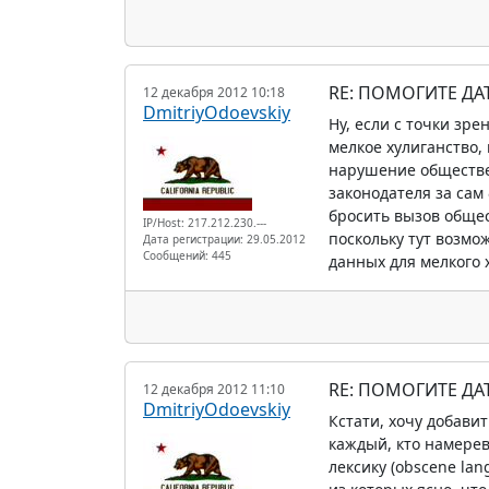
RE: ПОМОГИТЕ Д
12 декабря 2012 10:18
DmitriyOdoevskiy
Ну, если с точки зр
мелкое хулиганство,
нарушение обществен
законодателя за сам
бросить вызов общес
IP/Host: 217.212.230.---
поскольку тут возмож
Дата регистрации: 29.05.2012
Сообщений: 445
данных для мелкого 
RE: ПОМОГИТЕ Д
12 декабря 2012 11:10
DmitriyOdoevskiy
Кстати, хочу добави
каждый, кто намерев
лексику (obscene lan