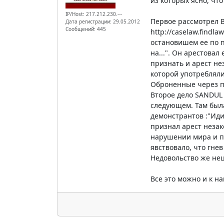
из которых ясно, что
IP/Host: 217.212.230.---
Первое рассмотрел 
Дата регистрации: 29.05.2012
Сообщений: 445
http://caselaw.findl
остановишем ее по п
на...". Он арестова
признать и арест не
которой употребляли
Оброненные через пл
Второе дело SANDUL v
следующем. Там была
демонстрантов :"Идит
признал арест незак
нарушении мира и по
явствовало, что гнев
Недовольство же нец
Все это можно и к н