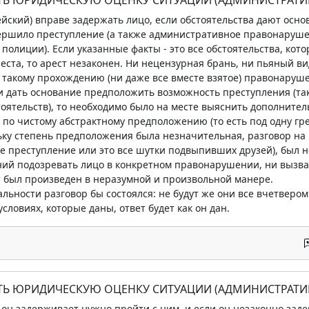
ейский) вправе задержать лицо, если обстоятельства дают осно
ершило преступление (а также административное правонарушен
полиции). Если указанные факты - это все обстоятельства, кот
еста, то арест незаконен. Ни нецензурная брань, ни пьяный ви
такому прохождению (ни даже все вместе взятое) правонарушен
и дать основание предположить возможность преступления (т
стоятельств), то необходимо было на месте выяснить дополни
 по чистому абстрактному предположению (то есть под одну гре
ьку степень предположения была незначительная, разговор на 
е преступление или это все шутки подвыпивших друзей), был 
ий подозревать лицо в конкретном правонарушении, ни вызва
т был произведен в неразумной и произвольной манере.
альности разговор бы состоялся: не будут же они все вчетверо
словиях, которые даны, ответ будет как он дан.
АТЬ ЮРИДИЧЕСКУЮ ОЦЕНКУ СИТУАЦИИ (АДМИНИСТРАТИ
и он задерживает нужно пройти с ним, и если он незаконно заде