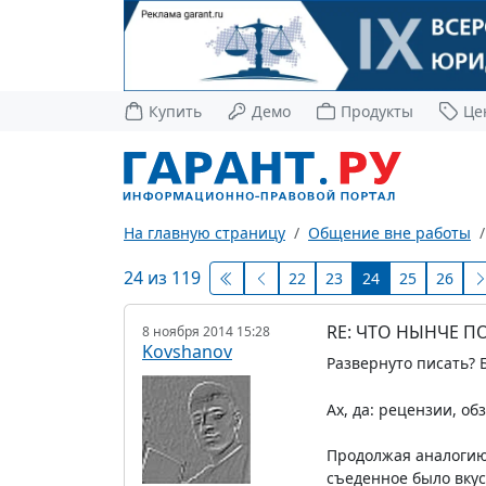
Купить
Демо
Продукты
Це
На главную страницу
Общение вне работы
24 из 119
22
23
24
25
26
RE: ЧТО НЫНЧЕ 
8 ноября 2014 15:28
Kovshanov
Развернуто писать? Б
Ах, да: рецензии, о
Продолжая аналогию 
съеденное было вкус