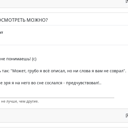
ПОСМОТРЕТЬ МОЖНО?
хт
 не понимаешь! (с)
 так: "Может, грубо я всё описал, но ни слова я вам не соврал".
е зря я на него во сне сослался - предчувствовал!..
 не лучше, чем другие.