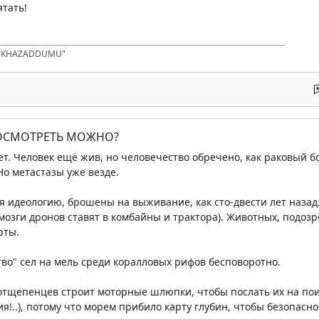
тать!
D KHAZADDUMU"
ПОСМОТРЕТЬ МОЖНО?
т. Человек ещё жив, но человечество обречено, как раковый б
 Но метастазы уже везде.
я идеологию, брошены на выживание, как сто-двести лет назад
(мозги дронов ставят в комбайны и трактора). Животных, подозр
рты.
во" сел на мель среди коралловых рифов бесповоротно.
 отщепенцев строит моторные шлюпки, чтобы послать их на пои
!..), потому что морем прибило карту глубин, чтобы безопасно