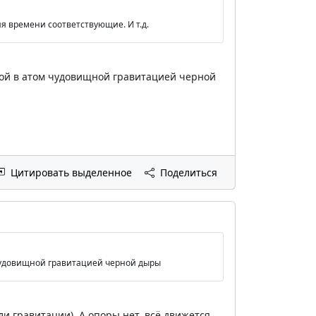
я времени соответствующие. И т.д.
ной в атом чудовищной гравитацией черной
Цитировать выделенное
Поделиться
 чудовищной гравитацией черной дыры
и гравитации). А опоры нет, всё движется