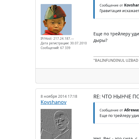
Kovsha
Сообщение от
Гравитация искажает
Еще по трейлеру уд
IP/Host: 217.24.187.---
дыры?
Дата регистрации: 30.07.2010
Сообщений: 67 339
"BALINFUNDINUL UZBA
RE: ЧТО НЫНЧЕ 
8 ноября 2014 17:18
Kovshanov
Абгема
Сообщение от
Еще по трейлеру уди
Нет. Вес - это сила, 