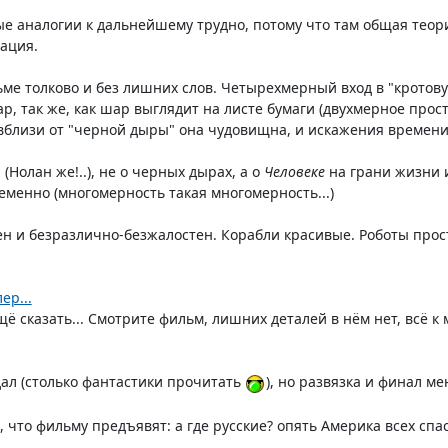
ые аналогии к дальнейшему трудно, потому что там общая теор
ация.
ме толково и без лишних слов. Четырехмерный вход в "кротов
р, так же, как шар выглядит на листе бумаги (двухмерное прост
вблизи от "черной дыры" она чудовищна, и искажения времени 
 (Нолан же!..), не о черных дырах, а о
Человеке
на грани жизни и
менно (многомерность такая многомерность...)
н и безразлично-безжалостен. Корабли красивые. Роботы прост
ер...
ё сказать... Смотрите фильм, лишних деталей в нём нет, всё к ме
дал (столько фантастики прочитать
), но развязка и финал м
, что фильму предъявят: а где русские? опять Америка всех спа