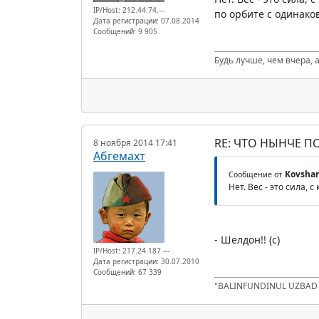
IP/Host: 212.44.74.---
по орбите с одинаков
Дата регистрации: 07.08.2014
Сообщений: 9 905
Будь лучше, чем вчера, а
RE: ЧТО НЫНЧЕ 
8 ноября 2014 17:41
Абгемахт
Kovsha
Сообщение от
Нет. Вес - это сила,
- Шелдон!! (с)
IP/Host: 217.24.187.---
Дата регистрации: 30.07.2010
Сообщений: 67 339
"BALINFUNDINUL UZBA