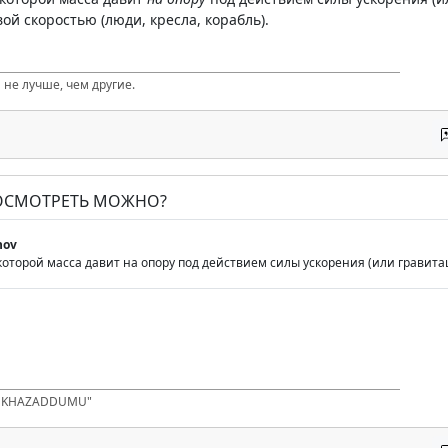
ой скоростью (люди, кресла, корабль).
 не лучше, чем другие.
ПОСМОТРЕТЬ МОЖНО?
nov
 с которой масса давит на опору под действием силы ускорения (или гравита
D KHAZADDUMU"