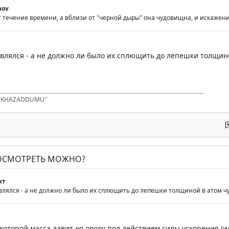
nov
 течение времени, а вблизи от "черной дыры" она чудовищна, и искажени
ивлялся - а не должно ли было их сплющить до лепешки толщи
D KHAZADDUMU"
ПОСМОТРЕТЬ МОЖНО?
хт
влялся - а не должно ли было их сплющить до лепешки толщиной в атом
с которой масса давит
на опору
под действием силы ускорения (ил