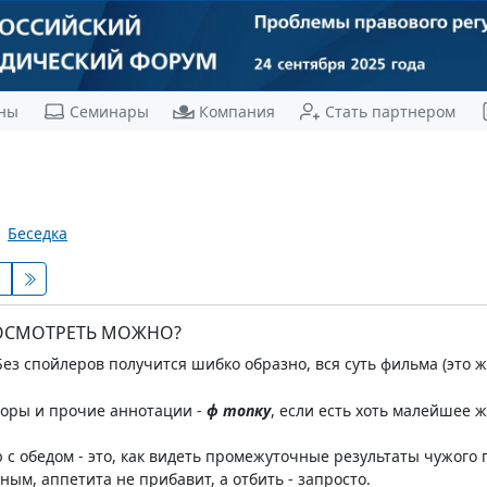
ны
Семинары
Компания
Стать партнером
Беседка
ПОСМОТРЕТЬ МОЖНО?
ез спойлеров получится шибко образно, вся суть фильма (это ж Но
бзоры и прочие аннотации -
ф топку
, если есть хоть малейшее 
с обедом - это, как видеть промежуточные результаты чужого
ным, аппетита не прибавит, а отбить - запросто.