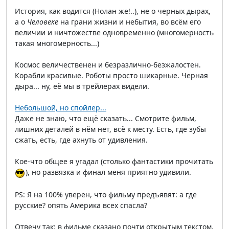
История, как водится (Нолан же!..), не о черных дырах,
а о
Человеке
на грани жизни и небытия, во всём его
величии и ничтожестве одновременно (многомерность
такая многомерность...)
Космос величественен и безразлично-безжалостен.
Корабли красивые. Роботы просто шикарные. Черная
дыра... ну, её мы в трейлерах видели.
Небольшой, но спойлер...
Даже не знаю, что ещё сказать... Смотрите фильм,
лишних деталей в нём нет, всё к месту. Есть, где зубы
сжать, есть, где ахнуть от удивления.
Кое-что общее я угадал (столько фантастики прочитать
), но развязка и финал меня приятно удивили.
PS: Я на 100% уверен, что фильму предъявят: а где
русские? опять Америка всех спасла?
Отвечу так: в фильме сказано почти открытым текстом,