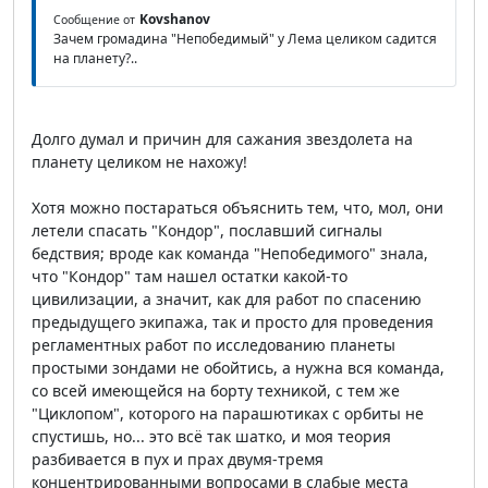
Kovshanov
Сообщение от
Зачем громадина "Непобедимый" у Лема целиком садится
на планету?..
Долго думал и причин для сажания звездолета на
планету целиком не нахожу!
Хотя можно постараться объяснить тем, что, мол, они
летели спасать "Кондор", пославший сигналы
бедствия; вроде как команда "Непобедимого" знала,
что "Кондор" там нашел остатки какой-то
цивилизации, а значит, как для работ по спасению
предыдущего экипажа, так и просто для проведения
регламентных работ по исследованию планеты
простыми зондами не обойтись, а нужна вся команда,
со всей имеющейся на борту техникой, с тем же
"Циклопом", которого на парашютиках с орбиты не
спустишь, но... это всё так шатко, и моя теория
разбивается в пух и прах двумя-тремя
концентрированными вопросами в слабые места