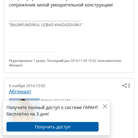
сопряжения хилой умозрительной конструкции!
"BALINFUNDINUL UZBAD KHAZADDUMU"
Редактировано 1 раз(а). Последний раз 2014-11-09 15:02 пользователем
Абгемахт.
9 ноября 2014 15:05
Абгемахт
IP/Host: 217.24.187.---
Дата регистрации: 30.07.2010
Получите полный доступ к системе ГАРАНТ
Сообщений: 67 339
бесплатно на 3 дня!
Получить доступ