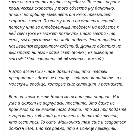
свет не может покинуть ее пределы. То есть - первая
космическая скорость у того объекта (ну банально,
чтобы на орбиту вылететь от него) превышает
скорость света. Поэтому она и называется черной -
потому что за определенным пределом на подлете к
ней свет уже не может покинуть этого места - то
есть, мы перестаем что-либо видеть. Этот предел и
называется горизонтом событий. Дальше обратно не
вылетает ничего - даже свет (волны, не имеющие
массы!!!! Что говорить об объектах с массой!)
Чисто логически - там давит так, что человек
превратится даже не в кашу - задолго на подлете - а в
молекулы вообще, которые еще сплющит и размажет.
Вот на этом месте Нолан меня потерял напрочь. И я
уже в сюжет не вернулась, простите. Это даже не
принимая во внимание того факта, что газ при подлете
к горизонту событий раскаляется до такой степени,
что светится. То есть, Макконахи там еще и свариться
должен был, это все равно, что в Солнце прыгнуть.