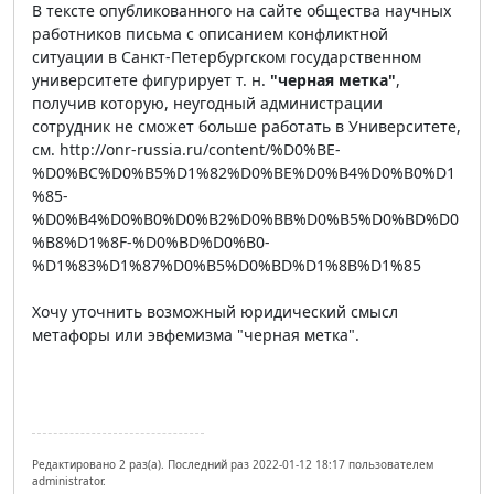
В тексте опубликованного на сайте общества научных
работников письма с описанием конфликтной
ситуации в Санкт-Петербургском государственном
университете фигурирует т. н.
"черная метка"
,
получив которую, неугодный администрации
сотрудник не сможет больше работать в Университете,
см. http://onr-russia.ru/content/%D0%BE-
%D0%BC%D0%B5%D1%82%D0%BE%D0%B4%D0%B0%D1
%85-
%D0%B4%D0%B0%D0%B2%D0%BB%D0%B5%D0%BD%D0
%B8%D1%8F-%D0%BD%D0%B0-
%D1%83%D1%87%D0%B5%D0%BD%D1%8B%D1%85
Хочу уточнить возможный юридический смысл
метафоры или эвфемизма "черная метка".
Редактировано 2 раз(а). Последний раз 2022-01-12 18:17 пользователем
administrator.