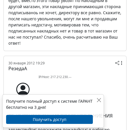
будет, вместо этого товар увозят по накладным в
другой магазин, эти накладные принимающая сторона
подписываноь не хочет, директору все равно. Скажите,
после нашего увольнения, могут ли мне и продавцам
приписать недостачу, мотивировав тем, что
подписанных накладных нет и товар в тот магазин от
нас не поступал? Спасибо, очень расчитываю на Ваш
ответ!
30 января 2012 19:29
РезедаA
IP/Host: 217.212.230.---
Получите полный доступ к системе ГАРАНТ
бесплатно на 3 дня!
RE: ИНВЕНТАРИЗАЦИЯ ПОСЛЕ УВОЛЬНИЕНИЯ
Получить доступ
РАБОТНИКА
здравствуйте! подскажите пожалуйста! я работаю