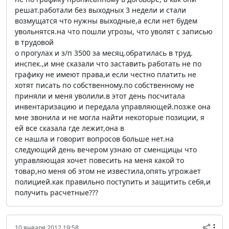
решат.работали без выходных 3 недели и стали
возмущатся что нужны выходные,а если нет будем
увольнятся.на что пошли угрозы, что уволят с записью
в трудовой
о прогулах и з/п 3500 за месяц.обратилась в труд.
инспек.,и мне сказали что заставить работать не по
графику не имеют права,и если честно платить не
хотят писать по собственному.по собственному не
приняли и меня уволили.в этот день посчитала
инвентаризацию и передала управляющей.позже она
мне звонила и не могла найти некоторые позиции, я
ей все сказала где лежит,она в
се нашла и говорит вопросов больше нет.на
следующий день вечером узнаю от сменщицы что
управляющая хочет повесить на меня какой то
товар,но меня об этом не известила,опять угрожает
полицией.как правильно поступить и защитить себя,и
получить расчетные???
10 января 2012 19:58