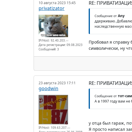
RE: ПРИВАТИЗАЦ
10 августа 2023 15:45
privatizator
Any
Сообщение от
ддерживаю. Добавлю. 
наследственную масс
IP/Host: 92.40.203.---
Пробовал я справку 
Дата регистрации: 09.08.2023
символически, ну что
Сообщений: 3
RE: ПРИВАТИЗАЦ
23 августа 2023 17:11
goodwin
тот-са
Сообщение от
А в 1997 году вам не
у отца был гараж, по
IP/Host: 109.63.207.---
Я просто написал з
Дата регистрации: 25.06.2008