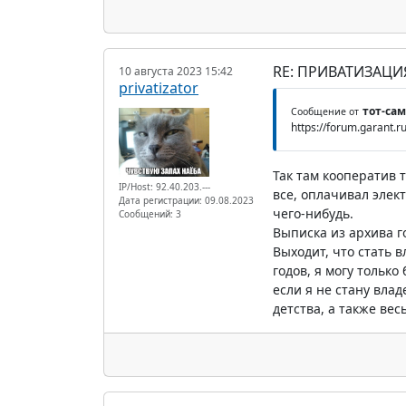
RE: ПРИВАТИЗАЦ
10 августа 2023 15:42
privatizator
тот-са
Сообщение от
https://forum.garant
Так там кооператив т
IP/Host: 92.40.203.---
все, оплачивал элект
Дата регистрации: 09.08.2023
чего-нибудь.
Сообщений: 3
Выписка из архива го
Выходит, что стать 
годов, я могу только
если я не стану вла
детства, а также вес