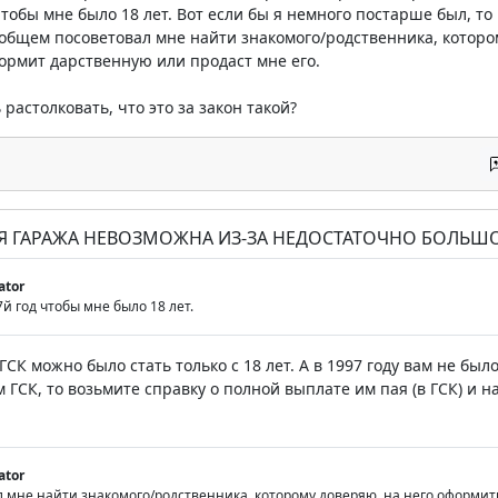
тобы мне было 18 лет. Вот если бы я немного постарше был, то 
 общем посоветовал мне найти знакомого/родственника, которо
ормит дарственную или продаст мне его.
растолковать, что это за закон такой?
ИЯ ГАРАЖА НЕВОЗМОЖНА ИЗ-ЗА НЕДОСТАТОЧНО БОЛЬШО
ator
7й год чтобы мне было 18 лет.
ГСК можно было стать только с 18 лет. А в 1997 году вам не был
ГСК, то возьмите справку о полной выплате им пая (в ГСК) и на
ator
 мне найти знакомого/родственника, которому доверяю, на него оформит