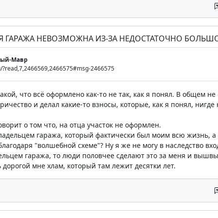
ИЯ ГАРАЖА НЕВОЗМОЖНА ИЗ-ЗА НЕДОСТАТОЧНО БОЛЬШО
мый-Мавр
.ru/?read,7,2466569,2466575#msg-2466575
акой, что всё оформлено как-то не так, как я понял. В общем не
ричество и делал какие-то взносы, которые, как я понял, нигд
ворит о том что, на отца участок не оформлен.
владельцем гаража, который фактически был моим всю жизнь, а 
 благодаря "волшебной схеме"? Ну я же не могу в наследство в
дельцем гаража, то люди половчее сделают это за меня и вышвы
ь дорогой мне хлам, который там лежит десятки лет.