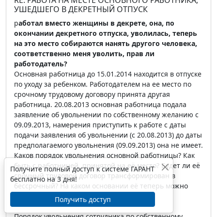
RE: РАБОТА НА МЕСТЕ ОСНОВНОГО РАБОТНИКА,
УШЕДШЕГО В ДЕКРЕТНЫЙ ОТПУСК
р
аботал вместо женщины в декрете, она, по
окончании декретного отпуска, уволилась, теперь
на это место собираются нанять другого человека,
соответственно меня уволить, прав ли
работодатель?
Основная работница до 15.01.2014 находится в отпуске
по уходу за ребенком. Работодателем на ее место по
срочному трудовому договору принята другая
работница. 20.08.2013 основная работница подала
заявление об увольнении по собственному желанию с
09.09.2013, намерения приступить к работе с даты
подачи заявления об увольнении (с 20.08.2013) до даты
предполагаемого увольнения (09.09.2013) она не имеет.
Каков порядок увольнения основной работницы? Как
быть с работницей, принятой на её место? Будет ли её
Получите полный доступ к системе ГАРАНТ
срочный трудовой договор трансформирован в
бесплатно на 3 дня!
бессрочный? На каком основании её теперь можно
уволить?
Получить доступ
Порядок увольнения сотрудника по собственному