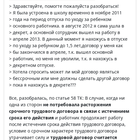
> Здравствуйте, помогте пожалуйста разобраться!
> Я была устроена в школу временно в ноябре 2011
> года на период отпуска по уходу за ребенком
> основного работника. в августе 2012 я сама ушла в
> декрет, а основной сотрудник вышел на работу в
> апреле 2013. В данный момент я нахожусь в отпуске
> по уходу за ребунком до 1,5 лет,договор у меня как
> бы закончился в апреле, т.к. вышел основной
> работник, но меня не уволили, т.к. я нахожусь в
> декретном отпуске.
> Хотела спросить может ли мой договор являться
> бессрочным или мне должны сделать другой договор
> пока я нахожусь в декрете???
Все, разобралась, по статье 58 ТК: В случае, когда ни
одна из сторон
не потребовала расторжения
срочного трудового договора в связи с истечением
срока его действия
и работник продолжает работу
после истечения срока действия трудового договора,
условие о срочном характере трудового договора
утрачивает силу и
трудовой договор считается