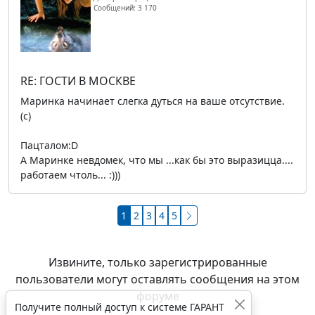
Сообщений: 3 170
RE: ГОСТИ В МОСКВЕ
Маринка начинает слегка дуться на ваше отсутствие.
(c)
Пацталом:D
А Маринке невдомек, что мы ...как бы это выразицца....
работаем чтоль... :)))
1
2
3
4
5
Извините, только зарегистрированные
пользователи могут оставлять сообщения на этом
форуме
Получите полный доступ к системе ГАРАНТ