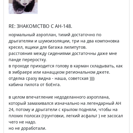
RE: ЗНАКОМСТВО С АН-148.
нормальный аэроплан, тихий достаточно по
дрыгателям и шумоизоляции, три на два компоновка
кресел, ящики для багажа лилипутов.
расстояния между сидениями достаточны даже мне
панде переростку.
в проходе приходится голову в карман складывать, как
в эмбраере или канаццком региональном джете.
отделка сразу видна - наша, советская ))))
кабина пилота от боЕнга.
в целом впечатление недоделанного аэроплана,
который замахивался изначально на легендарный АН
24, потому и дрыгатели с крылом подняли, чтобы на
плохих полосах (грунтовки, легкий асфальт ) не засосал
чего не надо.
но не доработали.