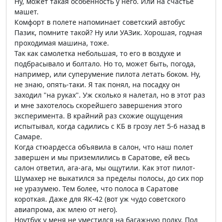
Ну, может такая особенность у него. Или на счастье
машет.
Комфорт в полете напоминает советский автобус
Пазик, помните такой? Ну или УАЗик. Хорошая, годная
проходимая машина, тоже.
Так как самолетка небольшая, то его в воздухе и
подбрасывало и болтало. Но то, может быть, погода,
например, или суперумение пилота летать боком. Ну,
не знаю, опять-таки. Я так понял, на посадку он
заходил "на руках". Уж сколько я налетал, но в этот раз
и мне захотелось скорейшего завершения этого
эксперимента. В крайний раз схожие ощущения
испытывал, когда садились с КБ в грозу лет 5-6 назад в
Самаре.
Когда стюардесса объявила в салон, что наш полет
завершен и мы приземлились в Саратове, ей весь
салон ответил, ага-ага, мы ощутили. Как этот пилот-
Шумахер не выкатился за пределы полосы, до сих пор
не уразумею. Тем более, что полоса в Саратове
короткая. Даже для ЯК-42 (вот уж чудо советского
авиапрома, аж млею от него).
Ноутбук у меня не уместился на багажную полку. Под