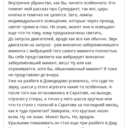
Внутренне убранство, как бы, ничего особенного. Кто
помнит мой рассказ про Суперджет, так вот, царь-
кнопка в темечко не целится. Зато, лампы
индивидуального освещения, которые через проход,
светят прямо в глаз. Не знаю, может они и освещают
еще что-то тому, кому предназначены светить.
До запуска двигателей, вроде как все как обычно. Звук
двигателя на запуске - рев внезапно забеременевшего
мамонта с вибрацией того самого мамонта полностью.
Вы себе представляете как вибрирует внезапно
забеременвший мамонт, весь? Ну или как
отряхивается, хотя бы, обыкновенный мамонт? Я тоже
не представлял до вчера.
Уже на разбеге в Домодедово усвоилось, что судя по
звуку, шасси у этого агрегата какие-то особенные. А
после того как остановились в Саратове, на выходе,
спросил у стюры, а точно у него шасси круглые или
что-то стало с полосой в Саратове за последний месяц,
как я туда прилетал? Заверила, что круглые назло
всем. Ну, не знаю. Может быть. Но, врядли.
Крыльями помахивать он стал еще при разбеге в Дмд.