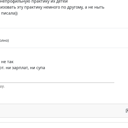
 непрофильную практику их детей
изовать эту практику немного по другому, а не ныть
 писала))
олно)
 не так
т. ни зарплат, ни супа
шу.