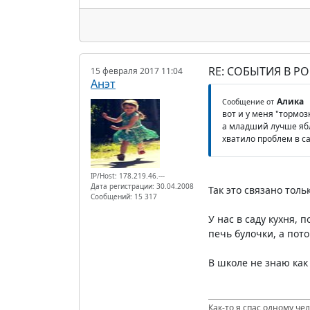
RE: СОБЫТИЯ В Р
15 февраля 2017 11:04
Анэт
Алика
Сообщение от
вот и у меня "тормо
а младший лучше ябл
хватило проблем в са
IP/Host: 178.219.46.---
Дата регистрации: 30.04.2008
Так это связано толь
Сообщений: 15 317
У нас в саду кухня, 
печь булочки, а пото
В школе не знаю как 
Как-то я спас одному че