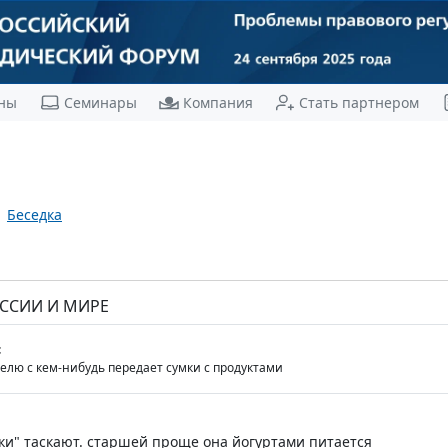
ны
Семинары
Компания
Стать партнером
Беседка
ОССИИ И МИРЕ
c
елю с кем-нибудь передает сумки с продуктами
зки" таскают. старшей проще она йогуртами питается