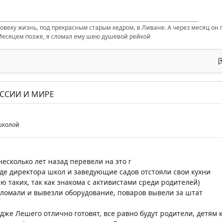
ловеку жизнь, под прекрасным старым кедром, в Ливане. А через месяц он п
Месяцем позже, я сломал ему шею душевой рейкой
ОССИИ И МИРЕ
школой
несколько лет назад перевели на это г
де директора школ и заведующие садов отстояли свои кухни
ю таких, так как знакома с активистами среди родителей)
сломали и вывезли оборудование, поваров вывели за штат
едже Лешего отлично готовят, все равно будут родители, детям 