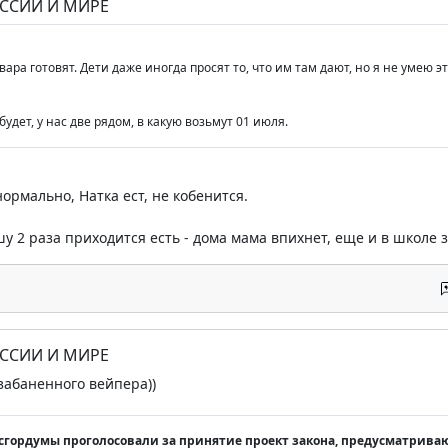
ОССИИ И МИРЕ
овара готовят. Дети даже иногда просят то, что им там дают, но я не умею э
будет, у нас две рядом, в какую возьмут 01 июля.
нормально, Натка ест, не кобенится.
шу 2 раза приходится есть - дома мама впихнет, еще и в школе з
ОССИИ И МИРЕ
забаненного вейпера))
гордумы проголосовали за принятие проект закона, предусматрива