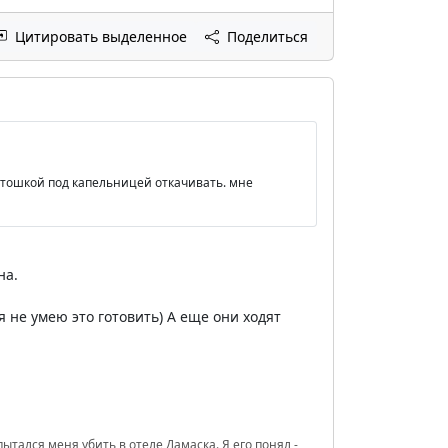
Цитировать выделенное
Поделиться
артошкой под капельницей откачивать. мне
на.
 я не умею это готовить) А еще они ходят
ытался меня убить в отеле Дамаска. Я его понял -