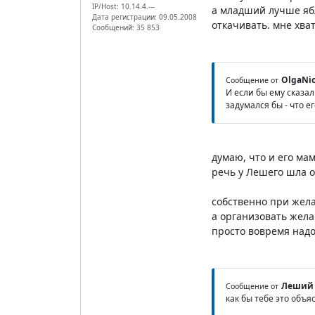
IP/Host: 10.14.4.---
а младший лучше ябл
Дата регистрации: 09.05.2008
откачивать. мне хват
Сообщений: 35 853
OlgaNi
Сообщение от
И если бы ему сказал
задумался бы - что е
думаю, что и его ма
речь у Лешего шла о
собственно при жела
а организовать жела
просто вовремя надо 
Леший
Сообщение от
как бы тебе это объяс