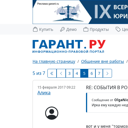
Купить
Демо
Продукты
Це
На главную страницу
Общение вне работы
5 из 7
3
4
5
6
7
RE: СОБЫТИЯ В Р
15 февраля 2017 09:22
Алика
OlgaNi
Сообщение от
Ирка ему каждую нед
вот и у меня "тормо