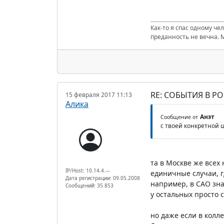
Как-то я спас одному че
преданность не вечна. 
RE: СОБЫТИЯ В Р
15 февраля 2017 11:13
Алика
Анэт
Сообщение от
с твоей конкретной 
та в Москве же всех 
IP/Host: 10.14.4.---
единичные случаи, г
Дата регистрации: 09.05.2008
например, в САО зна
Сообщений: 35 853
у остальных просто 
но даже если в колл