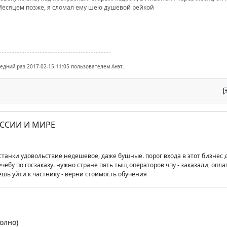
Месяцем позже, я сломал ему шею душевой рейкой
ледний раз 2017-02-15 11:05 пользователем Анэт.
ОССИИ И МИРЕ
 станки удовольствие недешевое, даже бушные. порог входа в этот бизнес
чебу по госзаказу. нужно стране пять тыщ операторов чпу - заказали, опл
ешь уйти к частнику - верни стоимость обучения
олно)