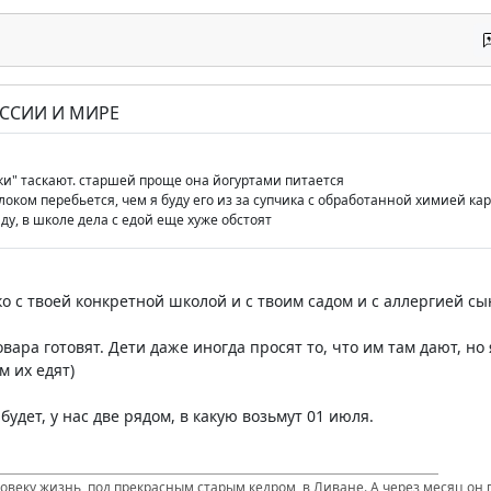
ОССИИ И МИРЕ
зки" таскают. старшей проще она йогуртами питается
оком перебьется, чем я буду его из за супчика с обработанной химией к
ду, в школе дела с едой еще хуже обстоят
ко с твоей конкретной школой и с твоим садом и с аллергией сы
повара готовят. Дети даже иногда просят то, что им там дают, но
м их едят)
будет, у нас две рядом, в какую возьмут 01 июля.
ловеку жизнь, под прекрасным старым кедром, в Ливане. А через месяц он п