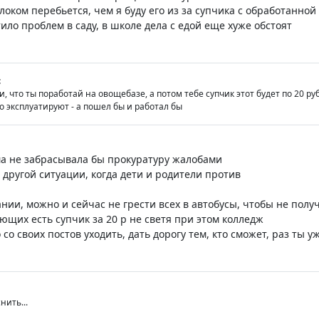
оком перебьется, чем я буду его из за супчика с обработанно
ило проблем в саду, в школе дела с едой еще хуже обстоят
c
и, что ты поработай на овощебазе, а потом тебе супчик этот будет по 20 руб
го эксплуатируют - а пошел бы и работал бы
ма не забрасывала бы прокуратуру жалобами
 другой ситуации, когда дети и родители против
нии, можно и сейчас не грести всех в автобусы, чтобы не полу
ющих есть супчик за 20 р не светя при этом колледж
со своих постов уходить, дать дорогу тем, кто сможет, раз ты 
нить...