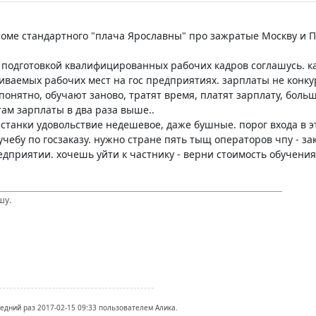
роме стандартного "плача Ярославны" про зажратые Москву и Пи
 подготовкой квалифицированных рабочих кадров соглашусь. ка
ваемых рабочих мест на гос предприятиях. зарплаты не конку
понятно, обучают заново, тратят время, платят зарплату, боль
там зарплаты в два раза выше..
 станки удовольствие недешевое, даже бушные. порог входа в э
учебу по госзаказу. нужно стране пять тыщ операторов чпу - за
едприятии. хочешь уйти к частнику - верни стоимость обучения
шу.
ледний раз 2017-02-15 09:33 пользователем Алика.