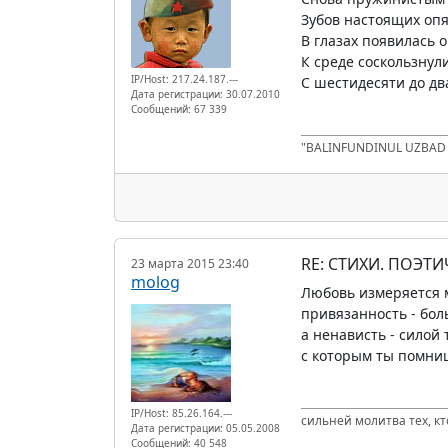
Зубов настоящих опя
В глазах появилась о
К среде соскользнули
IP/Host: 217.24.187.---
С шестидесяти до дв
Дата регистрации: 30.07.2010
Сообщений: 67 339
"BALINFUNDINUL UZBA
RE: СТИХИ. ПОЭТИ
23 марта 2015 23:40
molog
Любовь измеряется 
привязанность - бо
а ненависть - силой
с которым ты помни
IP/Host: 85.26.164.---
сильней молитва тех, к
Дата регистрации: 05.05.2008
Сообщений: 40 548