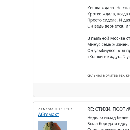
Кошка ждала. Не спал
Кротко ждала, когда 
Просто сидела. И даж
Он ведь вернется, и
В пыльной Москве с
Минус семь жизней. 
Он улыбнулся: «Ты п
«Кошки не ждут…Глу
сильней молитва тех, к
RE: СТИХИ. ПОЭТИ
23 марта 2015 23:07
Абгемахт
Неделю назад белее
Была борода и вдруг
Снова пружинистым 