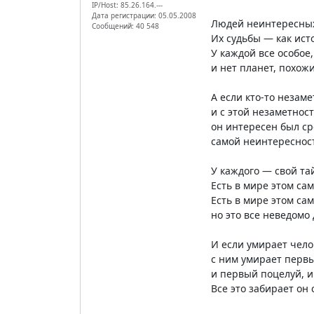
IP/Host: 85.26.164.---
Дата регистрации: 05.05.2008
Людей неинтересных
Сообщений: 40 548
Их судьбы — как ист
У каждой все особое,
и нет планет, похожи
А если кто-то незам
и с этой незаметнос
он интересен был с
самой неинтереснос
У каждого — свой т
Есть в мире этом са
Есть в мире этом са
но это все неведомо 
И если умирает чело
с ним умирает первы
и первый поцелуй, и
Все это забирает он 