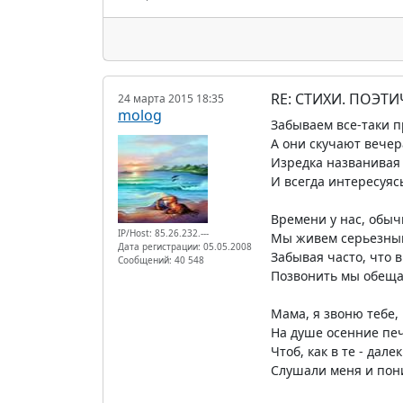
RE: СТИХИ. ПОЭТИ
24 марта 2015 18:35
molog
Забываем все-таки п
А они скучают вечер
Изредка названивая
И всегда интересуяс
Времени у нас, обычн
IP/Host: 85.26.232.---
Мы живем серьезны
Дата регистрации: 05.05.2008
Забывая часто, что в
Сообщений: 40 548
Позвонить мы обеща
Мама, я звоню тебе, 
На душе осенние пе
Чтоб, как в те - дале
Слушали меня и пон