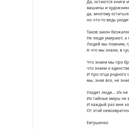
Да, остаются книги и
машины и художнико
да, многому остаться
но что-то ведь уходи
Таков закон безжало
Не люди умирают, а
Людей мы помним, г
А что мы знали, в су
Что знаем мы про бр
что знаем о единств
И про отца родного 
мы, зная все, не зна
Уходят люди... Их не
Их тайные миры не 
И каждый раз мне хо
От этой невозвратно
Евтушенко