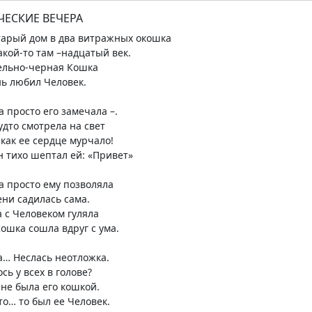
ЧЕСКИЕ ВЕЧЕРА
тарый дом в два витражных окошка
акой-то там –надцатый век.
ельно-черная Кошка
ь любил Человек.
а просто его замечала –.
удто смотрела на свет
 как ее сердце мурчало!
н тихо шептал ей: «Привет»
ка просто ему позволяла
ени садилась сама.
 с Человеком гуляла
Кошка сошла вдруг с ума.
а… Неслась неотложка.
сь у всех в голове?
не была его кошкой.
то… то был ее Человек.