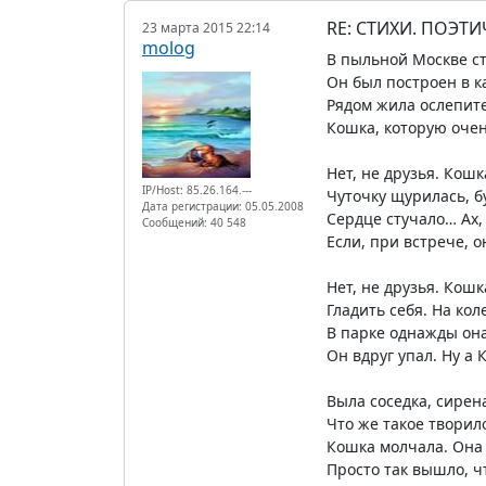
RE: СТИХИ. ПОЭТИ
23 марта 2015 22:14
molog
В пыльной Москве с
Он был построен в к
Рядом жила ослепит
Кошка, которую очен
Нет, не друзья. Кошк
IP/Host: 85.26.164.---
Чуточку щурилась, б
Дата регистрации: 05.05.2008
Сердце стучало… Ах,
Сообщений: 40 548
Если, при встрече, о
Нет, не друзья. Кош
Гладить себя. На кол
В парке однажды она
Он вдруг упал. Ну а 
Выла соседка, сирен
Что же такое творило
Кошка молчала. Она 
Просто так вышло, ч