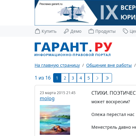
Купить
Демо
Продукты
Це
На главную страницу
Общение вне работы
1 из 16
1
2
3
4
5
СТИХИ. ПОЭТИЧЕС
23 марта 2015 21:45
molog
может воскресим?
Олежа перестал нас
Менестрель давно н