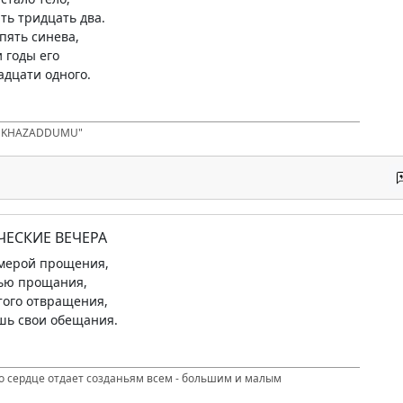
ть тридцать два.
пять синева,
 годы его
адцати одного.
D KHAZADDUMU"
ЧЕСКИЕ ВЕЧЕРА
мерой прощения,
лью прощания,
 того отвращения,
шь свои обещания.
то сердце отдает созданьям всем - большим и малым