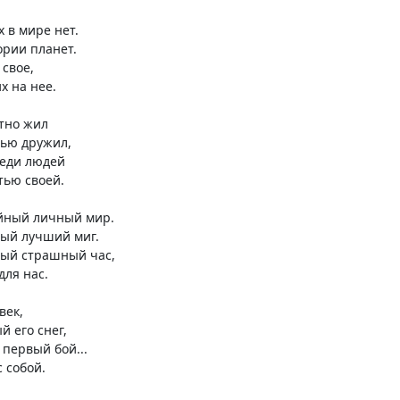
 в мире нет.
ории планет.
 свое,
х на нее.
етно жил
тью дружил,
реди людей
тью своей.
айный личный мир.
мый лучший миг.
мый страшный час,
для нас.
век,
й его снег,
 первый бой...
с собой.