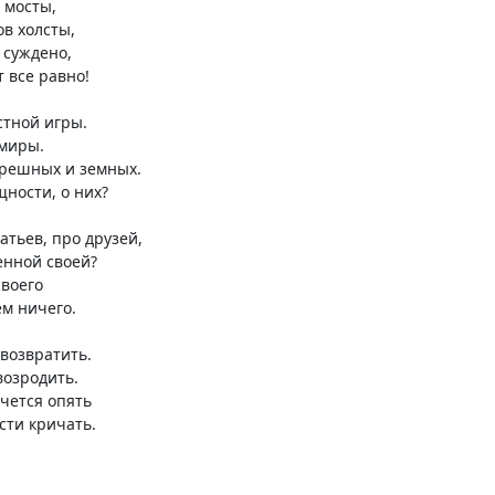
 мосты,
в холсты,
 суждено,
т все равно!
стной игры.
 миры.
решных и земных.
щности, о них?
атьев, про друзей,
енной своей?
своего
ем ничего.
 возвратить.
возродить.
чется опять
сти кричать.