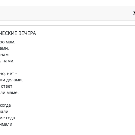
ЧЕСКИЕ ВЕЧЕРА
ро мам.
ами,
 нам
ь нами.
о, нет -
ми делами,
 ответ
ли маме.
когда
чали.
кие года
имали.