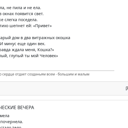
а, не пила и не ела.
в окнах появится свет.
е слегка поседела.
 тихо шепнет ей: «Привет»
тарый дом в два витражных окошка
И минус еще один век.
равда ждала меня, Кошка?»
пый, глупый ты мой Человек»
то сердце отдает созданьям всем - большим и малым
ЧЕСКИЕ ВЕЧЕРА
 мела
 почернела.
стало тело,