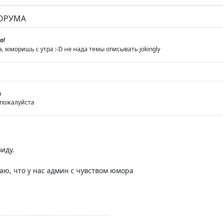
ФОРУМА
o!
 юморишь с утра :-D не нада темы описывать jokingly
а
пожалуйста
иду.
ваю, что у нас админ с чувством юмора