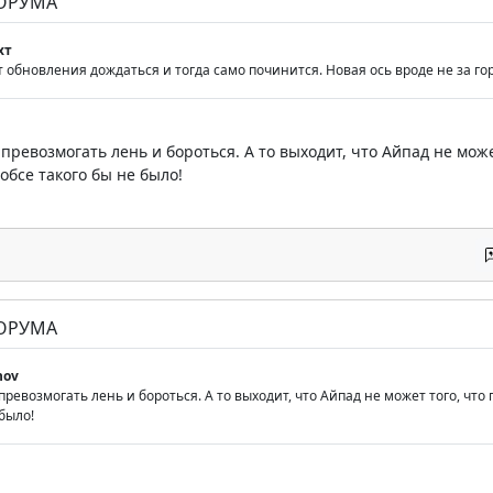
ФОРУМА
хт
т обновления дождаться и тогда само починится. Новая ось вроде не за го
 превозмогать лень и бороться. А то выходит, что Айпад не мож
обсе такого бы не было!
ФОРУМА
nov
 превозмогать лень и бороться. А то выходит, что Айпад не может того, что
было!