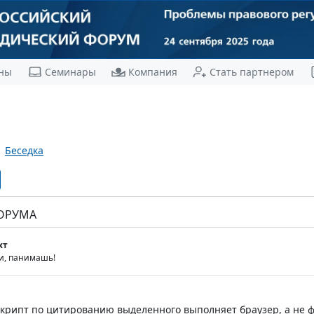
ны
Семинары
Компания
Стать партнером
Беседка
ФОРУМА
хт
и, панимашь!
 скрипт по цитированию выделенного выполняет браузер, а не 