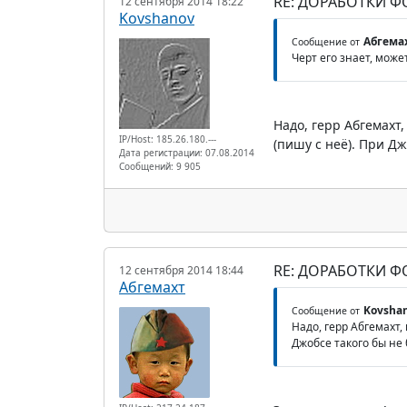
RE: ДОРАБОТКИ 
12 сентября 2014 18:22
Kovshanov
Абгема
Сообщение от
Черт его знает, може
Надо, герр Абгемахт,
IP/Host: 185.26.180.---
(пишу с неё). При Дж
Дата регистрации: 07.08.2014
Сообщений: 9 905
RE: ДОРАБОТКИ 
12 сентября 2014 18:44
Абгемахт
Kovsha
Сообщение от
Надо, герр Абгемахт,
Джобсе такого бы не 