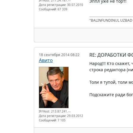
IP/Host: 217.24.187.---
Эппл уже не торт!
Дата регистрации: 30.07.2010
Сообщений: 67 339
"BALINFUNDINUL UZBA
RE: ДОРАБОТКИ 
18 сентября 2014 08:22
Авито
Народ!!! Кто скажет
строка редактора (н
Толи я тупой, толи м
Подскажите ради бога
IP/Host: 213.87.241.---
Дата регистрации: 29.03.2012
Сообщений: 7 105