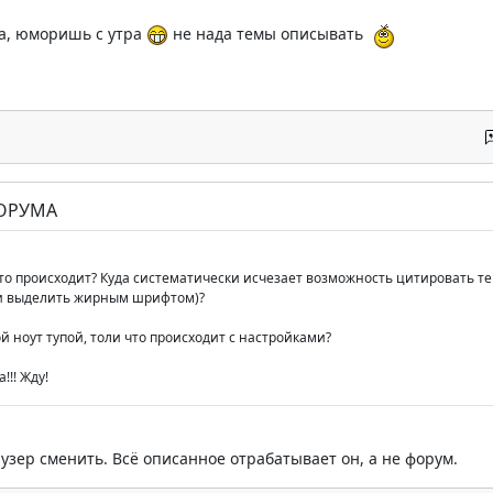
а, юморишь с утра
не нада темы описывать
ФОРУМА
 что происходит? Куда систематически исчезает возможность цитировать те
ни выделить жирным шрифтом)?
ой ноут тупой, толи что происходит с настройками?
!!! Жду!
узер сменить. Всё описанное отрабатывает он, а не форум.