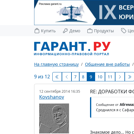
Купить
Демо
Продукты
Це
На главную страницу
Общение вне работы
9 из 12
7
8
9
10
11
RE: ДОРАБОТКИ 
12 сентября 2014 16:35
Kovshanov
Абгема
Сообщение от
Сроднился я с Сафар
Знакомое дело... Но