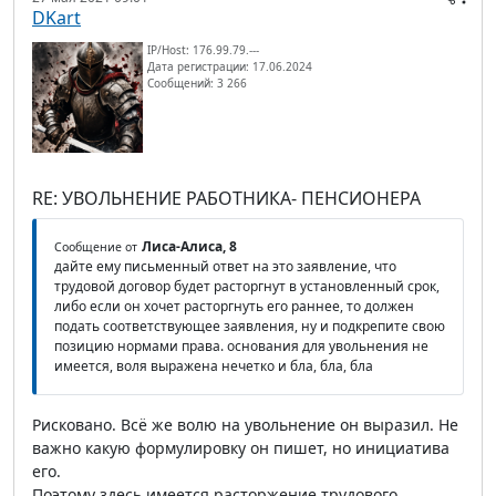
DKart
IP/Host: 176.99.79.---
Дата регистрации: 17.06.2024
Сообщений: 3 266
RE: УВОЛЬНЕНИЕ РАБОТНИКА- ПЕНСИОНЕРА
Лиса-Алиса, 8
Сообщение от
дайте ему письменный ответ на это заявление, что
трудовой договор будет расторгнут в установленный срок,
либо если он хочет расторгнуть его раннее, то должен
подать соответствующее заявления, ну и подкрепите свою
позицию нормами права. основания для увольнения не
имеется, воля выражена нечетко и бла, бла, бла
Рисковано. Всё же волю на увольнение он выразил. Не
важно какую формулировку он пишет, но инициатива
его.
Поэтому здесь имеется расторжение трудового