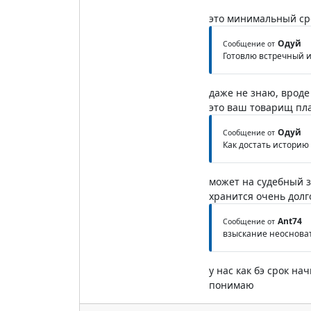
это минимальный ср
Одуй
Сообщение от
Готовлю встречный и
даже не знаю, вроде
это ваш товарищ пл
Одуй
Сообщение от
Как достать историю
может на судебный з
хранится очень долг
Ant74
Сообщение от
взыскание неоснова
у нас как бэ срок на
понимаю