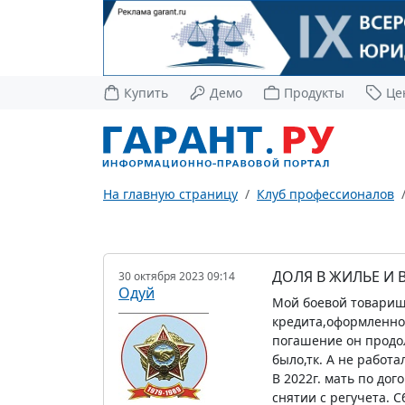
Купить
Демо
Продукты
Це
На главную страницу
Клуб профессионалов
ДОЛЯ В ЖИЛЬЕ И 
30 октября 2023 09:14
Одуй
Мой боевой товарищ О
кредита,оформленног
погашение он продол
было,тк. А не работ
В 2022г. мать по до
снятии с регучета. С