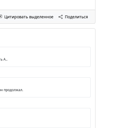
Цитировать выделенное
Поделиться
ь А..
он продолжал.