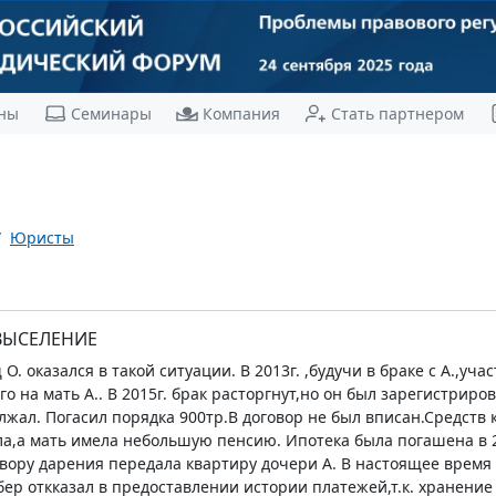
ны
Семинары
Компания
Стать партнером
Юристы
ВЫСЕЛЕНИЕ
. оказался в такой ситуации. В 2013г. ,будучи в браке с А.,уч
о на мать А.. В 2015г. брак расторгнут,но он был зарегистриро
жал. Погасил порядка 900тр.В договор не был вписан.Средств к
ала,а мать имела небольшую пенсию. Ипотека была погашена в 2
говору дарения передала квартиру дочери А. В настоящее время
бер откказал в предоставлении истории платежей,т.к. хранение