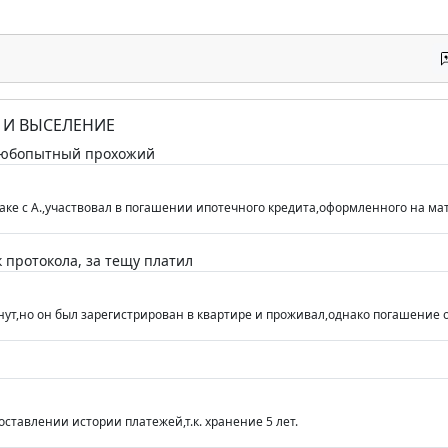
Е И ВЫСЕЛЕНИЕ
 любопытный прохожий
 браке с А.,участвовал в погашении ипотечного кредита,оформленного на мат
к протокола, за тещу платил
ргнут,но он был зарегистрирован в квартире и проживал,однако погашение 
оставлении истории платежей,т.к. хранение 5 лет.