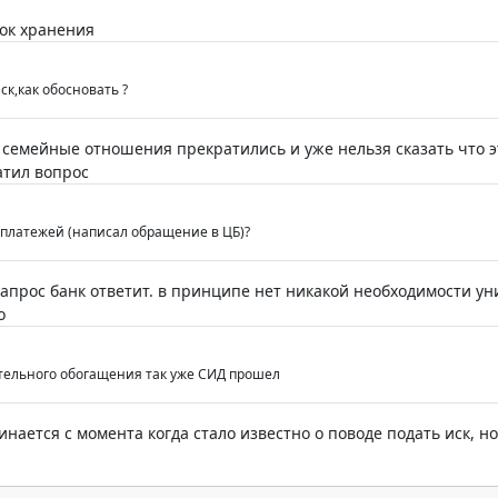
ок хранения
ск,как обосновать ?
 семейные отношения прекратились и уже нельзя сказать что эт
атил вопрос
 платежей (написал обращение в ЦБ)?
апрос банк ответит. в принципе нет никакой необходимости у
о
тельного обогащения так уже СИД прошел
чинается с момента когда стало известно о поводе подать иск, 