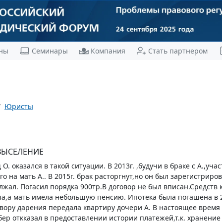
ны
Семинары
Компания
Стать партнером
Юристы
ВЫСЕЛЕНИЕ
. оказался в такой ситуации. В 2013г. ,будучи в браке с А.,уч
о на мать А.. В 2015г. брак расторгнут,но он был зарегистриро
жал. Погасил порядка 900тр.В договор не был вписан.Средств к
ала,а мать имела небольшую пенсию. Ипотека была погашена в 2
говору дарения передала квартиру дочери А. В настоящее время
бер откказал в предоставлении истории платежей,т.к. хранение