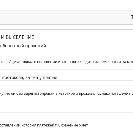
Е И ВЫСЕЛЕНИЕ
 любопытный прохожий
 браке с А.,участвовал в погашении ипотечного кредита,оформленного на мат
к протокола, за тещу платил
ргнут,но он был зарегистрирован в квартире и проживал,однако погашение 
оставлении истории платежей,т.к. хранение 5 лет.