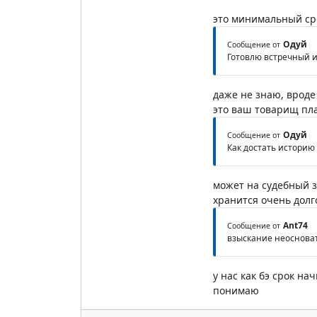
это минимальный ср
Одуй
Сообщение от
Готовлю встречный и
даже не знаю, вроде
это ваш товарищ пл
Одуй
Сообщение от
Как достать историю
может на судебный з
хранится очень долг
Ant74
Сообщение от
взыскание неоснова
у нас как бэ срок на
понимаю