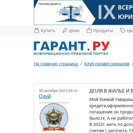
Купить
Демо
Продукты
Це
На главную страницу
Клуб профессионалов
ДОЛЯ В ЖИЛЬЕ И 
30 октября 2023 09:14
Одуй
Мой боевой товарищ О
кредита,оформленног
погашение он продол
было,тк. А не работ
В 2022г. мать по до
снятии с регучета. С