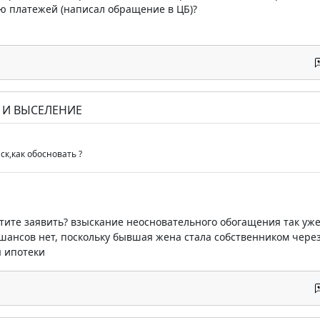
ию платежей (написал обращение в ЦБ)?
Е И ВЫСЕЛЕНИЕ
ск,как обосновать ?
тите заявить? взыскание неосновательного обогащения так у
шансов нет, поскольку бывшая жена стала собственником через
я ипотеки