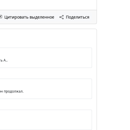
Цитировать выделенное
Поделиться
ь А..
он продолжал.