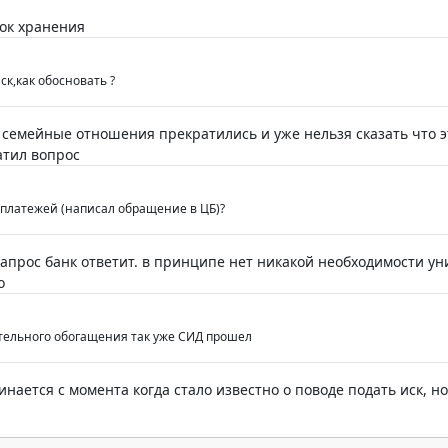
ок хранения
ск,как обосновать ?
 семейные отношения прекратились и уже нельзя сказать что эт
атил вопрос
 платежей (написал обращение в ЦБ)?
апрос банк ответит. в принципе нет никакой необходимости у
о
тельного обогащения так уже СИД прошел
чинается с момента когда стало известно о поводе подать иск, 