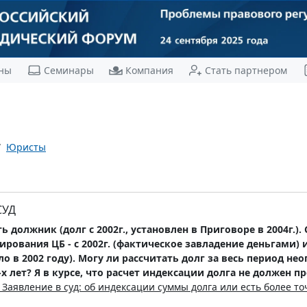
ны
Семинары
Компания
Стать партнером
Юристы
СУД
ь должник (долг с 2002г., установлен в Приговоре в 2004г.
рования ЦБ - с 2002г. (фактическое завладение деньгами) ил
в 2002 году). Могу ли рассчитать долг за весь период неопл
-х лет? Я в курсе, что расчет индексации долга не должен 
 Заявление в суд: об индексации суммы долга или есть более т