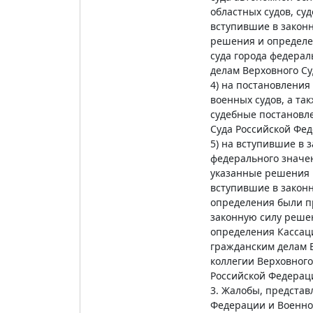
областных судов, су
вступившие в закон
решения и определен
суда города федерал
делам Верховного Су
4) на постановления
военных судов, а та
судебные постановле
Суда Российской Фе
5) на вступившие в 
федерального значен
указанные решения 
вступившие в законн
определения были п
законную силу реше
определения Кассаци
гражданским делам 
коллегии Верховного
Российской Федерац
3. Жалобы, представ
Федерации и Военно