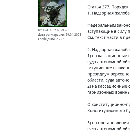
Статья 377. Порядо
1. Надзорная жалоба
Федеральным законом
IP/Host: 83.237.59.---
вступающие в силу п
Дата регистрации: 29.04.2008
См. текст части в п
Сообщений: 2 222
2. Надзорная жалоба
1) на кассационные 
суда автономной обл
вступившие в законн
президиум верховног
области, суда автоно
2) на кассационные 
гарнизонных военных
О конституционно-пр
Конституционного Суд
3) на постановления
суда автономной обл