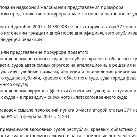
к подачи надзорной жалобы или представления прокурора
 или представление прокурора подается непосредственно в су
 от 4 декабря 2007 г. N 330-ФЗ в часть вторую статьи 377 нас
о истечении тридцати дней после дня официального опублико
редыдущей редакции
 или представление прокурора подается:
определения верховных судов республик, краевых, областных су
асти, судов автономных округов; на апелляционные решения и
ую силу судебные приказы, решения и определения районных с
о суда республики, краевого, областного суда, суда города фед
много округа;
определения окружных (флотских) военных судов; на вступивш
 судов - в президиум окружного (флотского) военного суда;
авовом смысле положений пункта 3 части второй статьи 377 н
а РФ от 5 февраля 2007 г. N 2-П
 президиумов верховных судов республик, краевых, областных с
асти, судов автономных округов; на кассационные определения