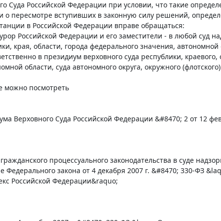
о Суда Российской Федерации при условии, что такие определ
и о пересмотре вступивших в законную силу решений, опреде
станции в Российской Федерации вправе обращаться:
урор Российской Федерации и его заместители - в любой суд н
ики, края, области, города федерального значения, автономной 
тветственно в президиум верховного суда республики, краевого,
омной области, суда автономного округа, окружного (флотского)
ще можно посмотреть
ма Верховного Суда Российской Федерации &#8470; 2 от 12 фев
ражданского процессуального законодательства в суде надзор
е Федерального закона от 4 декабря 2007 г. &#8470; 330-ФЗ &l
екс Российской Федерации&raquo;