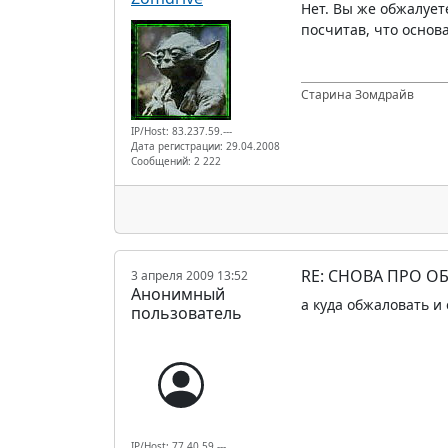
Нет. Вы же обжалует
посчитав, что основ
Старина Зомдрайв
IP/Host: 83.237.59.---
Дата регистрации: 29.04.2008
Сообщений: 2 222
RE: СНОВА ПРО О
3 апреля 2009 13:52
Анонимный
а куда обжаловать и
пользователь
IP/Host: 77.40.59.---