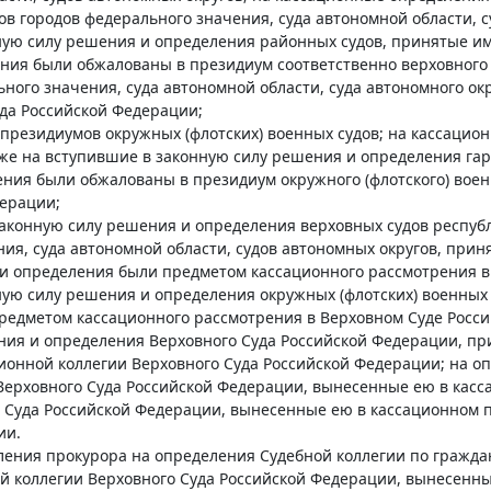
дов городов федерального значения, суда автономной области, с
ную силу решения и определения районных судов, принятые им
ия были обжалованы в президиум соответственно верховного су
ьного значения, суда автономной области, суда автономного ок
да Российской Федерации;
 президиумов окружных (флотских) военных судов; на кассацио
кже на вступившие в законную силу решения и определения га
ния были обжалованы в президиум окружного (флотского) военн
дерации;
законную силу решения и определения верховных судов республи
ия, суда автономной области, судов автономных округов, прин
и определения были предметом кассационного рассмотрения в
ую силу решения и определения окружных (флотских) военных 
редметом кассационного рассмотрения в Верховном Суде Росси
ния и определения Верховного Суда Российской Федерации, пр
онной коллегии Верховного Суда Российской Федерации; на о
Верховного Суда Российской Федерации, вынесенные ею в касс
 Суда Российской Федерации, вынесенные ею в кассационном п
ии.
ления прокурора на определения Судебной коллегии по гражда
й коллегии Верховного Суда Российской Федерации, вынесенны