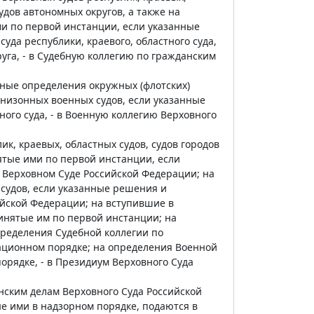
удов автономных округов, а также на
и по первой инстанции, если указанные
да республики, краевого, областного суда,
руга, - в Судебную коллегию по гражданским
нные определения окружных (флотских)
рнизонных военных судов, если указанные
ого суда, - в Военную коллегию Верховного
к, краевых, областных судов, судов городов
ятые ими по первой инстанции, если
 Верховном Суде Российской Федерации; на
судов, если указанные решения и
йской Федерации; на вступившие в
инятые им по первой инстанции; на
пределения Судебной коллегии по
ационном порядке; на определения Военной
орядке, - в Президиум Верховного Суда
нским делам Верховного Суда Российской
е ими в надзорном порядке, подаются в