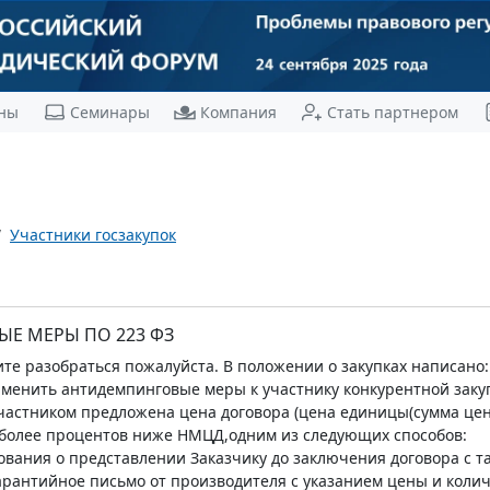
ны
Семинары
Компания
Стать партнером
Участники госзакупок
Е МЕРЫ ПО 223 ФЗ
те разобраться пожалуйста. В положении о закупках написано:
менить антидемпинговые меры к участнику конкурентной закуп
участником предложена цена договора (цена единицы(сумма цен 
и более процентов ниже НМЦД,одним из следующих способов:
ования о представлении Заказчику до заключения договора с 
арантийное письмо от производителя с указанием цены и колич