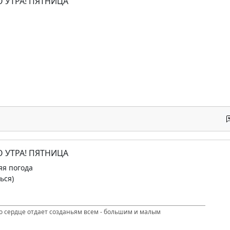
О УТРА! ПЯТНИЦА
О УТРА! ПЯТНИЦА
яя погода
ься)
то сердце отдает созданьям всем - большим и малым