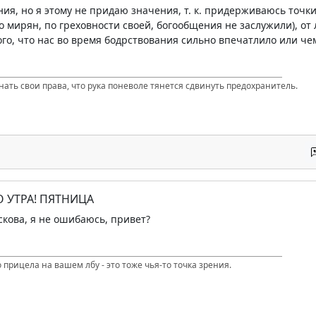
ния, но я этому не придаю значения, т. к. придерживаюсь точк
 мирян, по греховности своей, богообщения не заслужили), от л
того, что нас во время бодрствования сильно впечатлило или ч
нать свои права, что рука поневоле тянется сдвинуть предохранитель.
О УТРА! ПЯТНИЦА
скова, я не ошибаюсь, привет?
 прицела на вашем лбу - это тоже чья-то точка зрения.