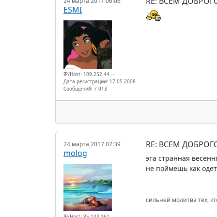
RE: ВСЕМ ДОБРОГ
24 марта 2017 06:06
ESMI
IP/Host: 109.252.44.---
Дата регистрации: 17.05.2008
Сообщений: 7 013
RE: ВСЕМ ДОБРОГ
24 марта 2017 07:39
molog
эта странная весенн
не поймешь как одет
сильней молитва тех, к
IP/Host: 85.143.161.---