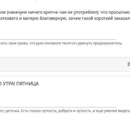
ое (накануне ничего крепче чая не употреблял): что просыпаюсь
ротковато и матерю благоверную, зачем такой короткий заказали
нать свои права, что рука поневоле тянется сдвинуть предохранитель.
О УТРА! ПЯТНИЦА
т, деточка. Есть только чуткость, доброта и чуткость, и ещё умение видеть 