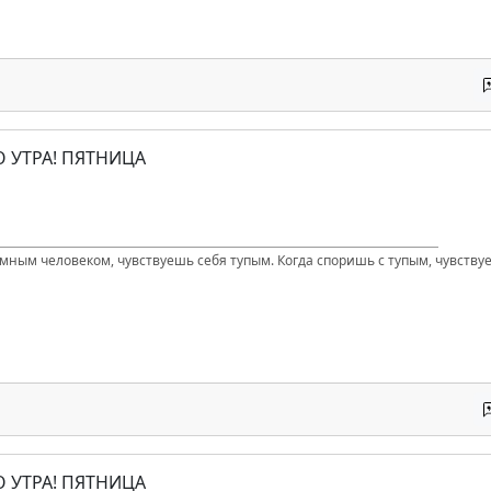
О УТРА! ПЯТНИЦА
умным человеком, чувствуешь себя тупым. Когда споришь с тупым, чувству
О УТРА! ПЯТНИЦА