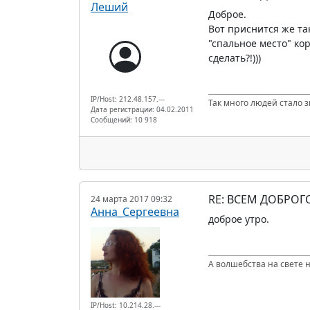
Леший
Доброе.
Вот приснится же так
"спальное место" ко
сделать?!)))
IP/Host: 212.48.157.---
Так много людей стало з
Дата регистрации: 04.02.2011
Сообщений: 10 918
RE: ВСЕМ ДОБРОГ
24 марта 2017 09:32
Анна_Сергеевна
доброе утро.
А волшебства на свете не
IP/Host: 10.214.28.---