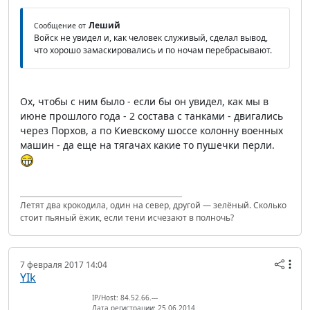
Леший
Сообщение от
Войск не увидел и, как человек служивый, сделал вывод,
что хорошо замаскировались и по ночам перебрасывают.
Ох, чтобы с ним было - если бы он увидел, как мы в
июне прошлого года - 2 состава с танками - двигались
через Порхов, а по Киевскому шоссе колонну военных
машин - да еще на тягачах какие то пушечки перли.
Летят два крокодила, один на север, другой — зелёный. Сколько
стоит пьяный ёжик, если тени исчезают в полночь?
7 февраля 2017 14:04
YIk
IP/Host: 84.52.66.---
Дата регистрации: 25.06.2014