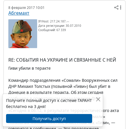
8 февраля 2017 10:01
Абгемахт
IP/Host: 217.24.187.---
Дата регистрации: 30.07.2010
Сообщений: 67 339
RE: СОБЫТИЯ НА УКРАИНЕ И СВЯЗАННЫЕ С НЕЙ
Гиви убили в теракте
Командир подразделения «Сомали» Вооруженных сил
ДНР Михаил Толстых (позывной «Гиви») был убит в
Донецке в результате теракта. Об этом сегодня
сообщили в оперативном командовании ДНР.
Получите полный доступ к системе ГАРАНТ
бесплатно на 3 дня!
«Сегодня в 06:12, в результате террористического акта
погиб Герой ДНР, командир батальона «Сомали»
Получить доступ
полковник Михаил Толстых, известный как «Гиви», —
говорится в сообщении. — Это продолжение