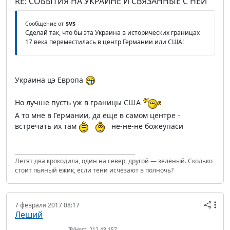
RE: СОБЫТИЯ НА УКРАИНЕ И СВЯЗАННЫЕ С НЕЙ
svs
Сообщение от
Сделай так, что бы эта Украина в исторических границах
17 века переместилась в центр Германии или США!
Украина цэ Европа
Но лучше пусть уж в границы США
А то мне в Германии, да еще в самом центре -
встречать их там
не-не-не божеупаси
Летят два крокодила, один на север, другой — зелёный. Сколько
стоит пьяный ёжик, если тени исчезают в полночь?
7 февраля 2017 08:17
Леший
IP/Host: 212.48.157.---