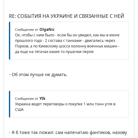
RE: СОБЫТИЯ НА УКРАИНЕ И СВЯЗАННЫЕ С НЕЙ
OlgaNic
Сообщение от
Ох, чтобы с ним было - если бы он увидел, как мы в июне
прошлого года - 2 состава с танками - двигались через
Порхов, а по Киевскому шоссе колонну военных машин -
да еще на тягачах какие то пушечки перли
- Об этом лучше не думать.
YIk
Сообщение от
Украина ведет переговоры о покупке 1 млн тонн угля в
США
- Я б тоже так пожил: сам напечатаю фантиков, назову