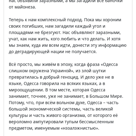
нас объявили заразными, а мы загадили все баночки
от майонеза.
Теперь к нам комплексный подход. Пока мы хороним
своих погибших, нам загадили каждый угол и
площадями не брезгуют. Нас объявляют заразными,
учат, как нам жить, кого любить и что делать. И хотя
мы знаем, куда им всем идти, донести эту информацию
до деградирующей нации не получается.
Всё просто, мы живём в эпоху, когда фраза «Одесса
слишком окружена Украиной», из злой шутки
превратилась в добрый геноцид. И дело уже не в
языке, Одесса говорила на всяких языках, а в
мироощущении. В том месте, которая Одесса
занимает, точнее, уже не занимает, в Большом Мире.
Потому, что, при всём вольном духе, Одесса – часть
большой экономической системы, часть великой
культуры и часть живого организма, от которого её
вероломно ампутировали тупым бессмысленным
предметом, именуемым «нэзалэжнистью».