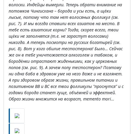
волоски. Индейцы вымерли. Теперь обрати внимание на
потомков Чингисхана – борода и усы есть, а щёки
лысые, потому что там нет волосяных фолликул (см.
рис. 7). И мы всегда ставили всех азиатов на место. В
тебе есть азиатские корни? Тогда, скорее всего, твои
щёки не заполнятся (т.е. не зарастут волосами)
никогда. А теперь посмотри на русских богатырей (см.
рис. 8). Вот у кого обилие тестостерона! Было… Сейчас
же он в тебе уничтожается алкоголем и табаком, и
бородёнки отрастают жиденькими, как у церковных
попов (см. рис. 9). А зачем попу тестостерон? Поэтому
ни одна баба в здравом уме на него даже и не взглянет.
А при здоровом образе жизни, правильном питании и
позитивном ВВ и ВС все твои фолликулы "проснутся" и с
годами борода станет гуще, объёмней и эффектней.
Образ жизни множится на возраст, memento mori…