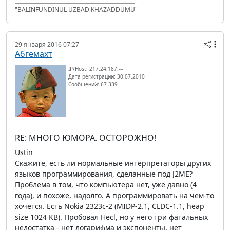
"BALINFUNDINUL UZBAD KHAZADDUMU"
29 января 2016 07:27
Абгемахт
IP/Host: 217.24.187.---
Дата регистрации: 30.07.2010
Сообщений: 67 339
RE: МНОГО ЮМОРА. ОСТОРОЖНО!
Ustin
Скажите, есть ли нормальные интерпретаторы других
языков программирования, сделанные под J2ME?
Проблема в том, что компьютера нет, уже давно (4
года), и похоже, надолго. А программировать на чем-то
хочется. Есть Nokia 2323c-2 (MIDP-2.1, CLDC-1.1, heap
size 1024 KB). Пробовал Hecl, но у него три фатальных
недостатка - нет логарифма и экспоненты, нет