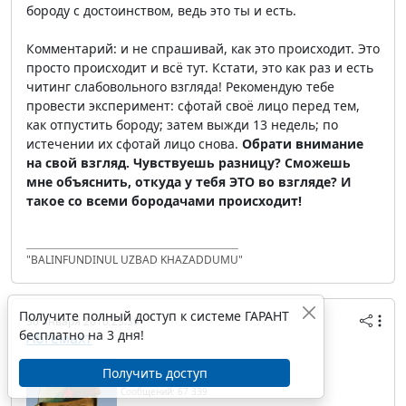
бороду с достоинством, ведь это ты и есть.
Комментарий: и не спрашивай, как это происходит. Это
просто происходит и всё тут. Кстати, это как раз и есть
читинг слабовольного взгляда! Рекомендую тебе
провести эксперимент: сфотай своё лицо перед тем,
как отпустить бороду; затем выжди 13 недель; по
истечении их сфотай лицо снова.
Обрати внимание
на свой взгляд. Чувствуешь разницу? Сможешь
мне объяснить, откуда у тебя ЭТО во взгляде? И
такое со всеми бородачами происходит!
"BALINFUNDINUL UZBAD KHAZADDUMU"
Получите полный доступ к системе ГАРАНТ
30 января 2016 23:39
бесплатно на 3 дня!
Абгемахт
IP/Host: 217.24.187.---
Получить доступ
Дата регистрации: 30.07.2010
Сообщений: 67 339