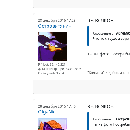
RE: ВСЯКОЕ...
28 декабря 2016 17:28
Островитянин
Абгема
Сообщение от
Что-то с трудом вери
Ты на фото Поскребы
IP/Host: 82.145.221.---
Дата регистрации: 23.09.2008
"Кольтом" и добрым сло
Сообщений: 9 284
RE: ВСЯКОЕ...
28 декабря 2016 17:40
OlgaNic
Остров
Сообщение от
Ты на фото Поскребыш