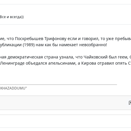
 Все и всегда))
, что Поскребышев Трифонову если и говорил, то уже пребыв
публикации (1989) нам как бы намекает невозбранно!
юная демократическая страна узнала, что Чайковский был геем,
Ленинграде объедался апельсинами, а Кирова отравил опять Ста
D KHAZADDUMU"