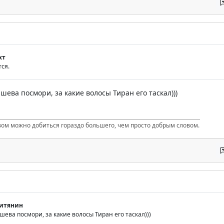
хт
тся.
шева посмори, за какие волосы Тиран его таскал)))
вом можно добиться гораздо большего, чем просто добрым словом.
итянин
ева посмори, за какие волосы Тиран его таскал)))