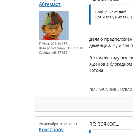
Абгемахт
nat*
Сообщение от
Вот и все у них так)))
Делаю предположение
IP/Host: 217.24.187.---
деменции. Ну и год 
Дата регистрации: 30.07.2010
Сообщений: 67 339
В этом же году вся 
Жданов в блокадном 
сотона!
"BALINFUNDINUL UZBA
RE: ВСЯКОЕ...
28 декабря 2016 18:51
Kovshanov