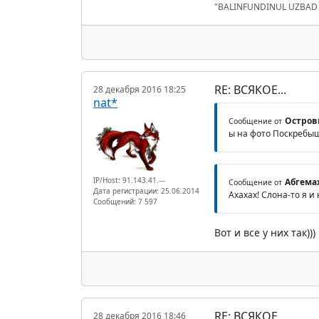
"BALINFUNDINUL UZBA
RE: ВСЯКОЕ...
28 декабря 2016 18:25
nat*
Остров
Сообщение от
ы на фото Поскребыше
IP/Host: 91.143.41.---
Абгема
Сообщение от
Дата регистрации: 25.06.2014
Ахахах! Слона-то я и
Сообщений: 7 597
Вот и все у них так)))
RE: ВСЯКОЕ...
28 декабря 2016 18:46