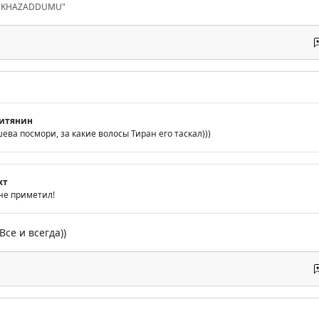
D KHAZADDUMU"
итянин
ва посмори, за какие волосы Тиран его таскал)))
хт
 не приметил!
 Все и всегда))