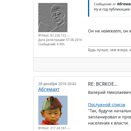
Абгема
Сообщение от
Ну и год публикации 
Он не
намекает
, он
IP/Host: 87.226.152.---
Дата регистрации: 07.08.2014
Сообщений: 9 905
Будь лучше, чем вчера, а
RE: ВСЯКОЕ...
28 декабря 2016 20:42
Абгемахт
Валерий Николаевич
Послужной список
"Так, будучи началь
запланировал и про
населения к власти.
IP/Host: 217.24.187.---