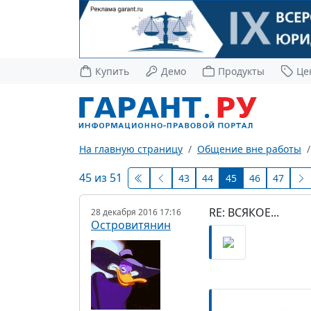
Купить
Демо
Продукты
Це
На главную страницу
Общение вне работы
45 из 51
43
44
45
46
47
RE: ВСЯКОЕ...
28 декабря 2016 17:16
Островитянин