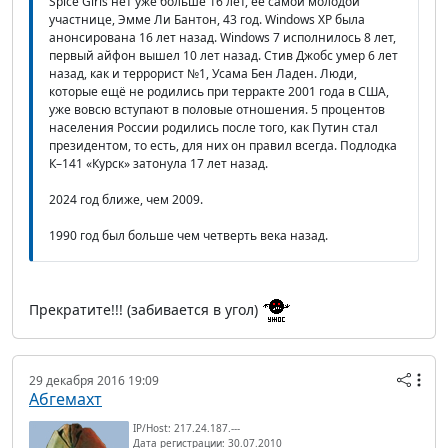
Spice Girls нет уже больше 16 лет, её самой молодой
участнице, Эмме Ли Бантон, 43 год. Windows XP была
анонсирована 16 лет назад. Windows 7 исполнилось 8 лет,
первый айфон вышел 10 лет назад. Стив Джобс умер 6 лет
назад, как и террорист №1, Усама Бен Ладен. Люди,
которые ещё не родились при терракте 2001 года в США,
уже вовсю вступают в половые отношения. 5 процентов
населения России родились после того, как Путин стал
президентом, то есть, для них он правил всегда. Подлодка
К–141 «Курск» затонула 17 лет назад.
2024 год ближе, чем 2009.
1990 год был больше чем четверть века назад.
Прекратите!!! (забивается в угол)
29 декабря 2016 19:09
Абгемахт
IP/Host: 217.24.187.---
Дата регистрации: 30.07.2010