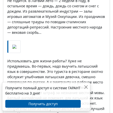
Не годится. В Латвии лето — 2 недели в году, в
остальное время — дождь, дождь со снегом и снег с
дождем. Из развлекательной индустрии — залы
игровых автоматов и Музей Оккупации. Из праздников
— сплошные трауры по поводам сталинских
депортаций-репрессий. Настроение местного народа
— вековая скорбь…
Использовать для жизни-работы? Хуже не
придумаешь. Во-первых, надо выучить латышский
язык в совершенстве. Это туриста в ресторане охотно
обслужит улыбчивая латышская девочка, смешно
говорящая по-русски. А к эмигранту на рабочее место
придет строгая латышская тетка — языковой
Получите полный доступ к системе ГАРАНТ
инспектор и влупит штраф за незнание местной мовы.
бесплатно на 3 дня!
Беглый английский не поможет, для латышей их язык
— фетиш. Во-вторых, в Латвии работы просто нет.
Получить доступ
Аборигены сами из нее разбегаются в поисках лучшей