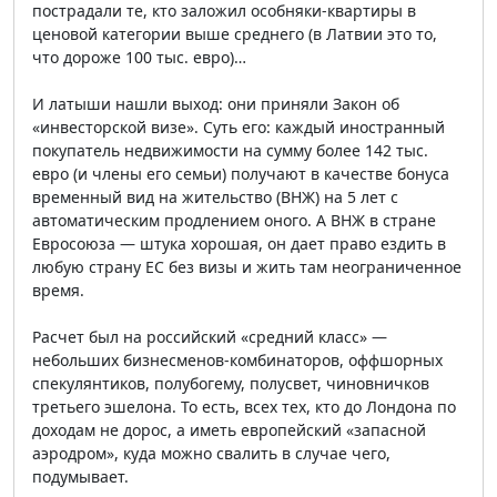
пострадали те, кто заложил особняки-квартиры в
ценовой категории выше среднего (в Латвии это то,
что дороже 100 тыс. евро)…
И латыши нашли выход: они приняли Закон об
«инвесторской визе». Суть его: каждый иностранный
покупатель недвижимости на сумму более 142 тыс.
евро (и члены его семьи) получают в качестве бонуса
временный вид на жительство (ВНЖ) на 5 лет с
автоматическим продлением оного. А ВНЖ в стране
Евросоюза — штука хорошая, он дает право ездить в
любую страну ЕС без визы и жить там неограниченное
время.
Расчет был на российский «средний класс» —
небольших бизнесменов-комбинаторов, оффшорных
спекулянтиков, полубогему, полусвет, чиновничков
третьего эшелона. То есть, всех тех, кто до Лондона по
доходам не дорос, а иметь европейский «запасной
аэродром», куда можно свалить в случае чего,
подумывает.