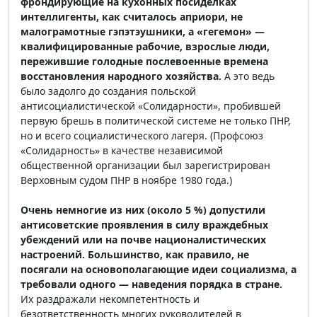
фрондирующие на кухонных посиделках
интеллигенты, как считалось априори, не
малограмотные гэпэтэушники, а «гегемон» —
квалифицированные рабочие, взрослые люди,
пережившие голодные послевоенные времена
восстановления народного хозяйства.
А это ведь
было задолго до создания польской
антисоциалистической «Солидарности», пробившей
первую брешь в политической системе не только ПНР,
но и всего социалистического лагеря. (Профсоюз
«Солидарность» в качестве независимой
общественной организации был зарегистрирован
Верховным судом ПНР в ноябре 1980 года.)
Очень немногие из них (около 5 %) допустили
антисоветские проявления в силу враждебных
убеждений или на почве националистических
настроений. Большинство, как правило, не
посягали на основополагающие идеи социализма, а
требовали одного — наведения порядка в стране.
Их раздражали некомпетентность и
безответственность многих руководителей в