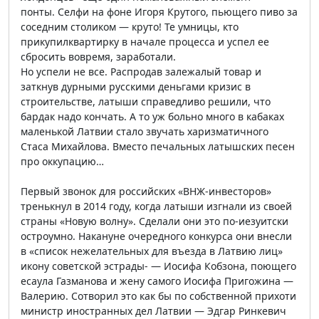
понты. Селфи на фоне Игоря Крутого, пьющего пиво за
соседним столиком — круто! Те умницы, кто
прикупилквартирку в начале процесса и успел ее
сбросить вовремя, заработали.
Но успели не все. Распродав залежалый товар и
заткнув дурными русскими деньгами кризис в
строительстве, латыши справедливо решили, что
бардак надо кончать. А то уж больно много в кабаках
маленькой Латвии стало звучать харизматичного
Стаса Михайлова. Вместо печальных латышских песен
про оккупацию…
Первый звонок для российских «ВНЖ-инвесторов»
тренькнул в 2014 году, когда латыши изгнали из своей
страны «Новую волну». Сделали они это по-иезуитски
остроумно. Накануне очередного конкурса они внесли
в «список нежелательных для въезда в Латвию лиц»
икону советской эстрады- — Иосифа Кобзона, поющего
есаула Газманова и жену самого Иосифа Пригожина —
Валерию. Сотворил это как бы по собственной прихоти
министр иностранных дел Латвии — Эдгар Ринкевич