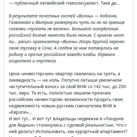
— публичный латвийский гомосексуалист. Таки да…
В результате почетных гостей «Волны» — Кобзона,
Газманова и Валерию развернули чуть ли не на границе
словами «пускать не велено». Большего оскорбления
российской богеме нанести было нельзя. С криком «вот
пи… расы!» организатор «Волны» Игорь Крутой перенес
свою тусовку в Сочи. А следом за ним потянулись на
родину и прочие российские камеди клабы. Юрмала
осиротела и опустела.
Цена «инвесторских» квартир свалилась на треть, а
ликвидность — на ноль. Попутно латыши увеличили
«вступительный взнос» за свой ВНЖ со 142 тыс. до 250
тыс. евро. То есть, полностью лишили прежних
российских «инвесторов» возможности продать свою
недвижимость новым русским соискателям ВНЖ в
«Европе»…
И вот тут… И вот тут владельцы недвижки в «Лондоне
для бедных» столкнулись с суровой реальностью. Что с
ней делать? Использовать, как курортный апартамент?