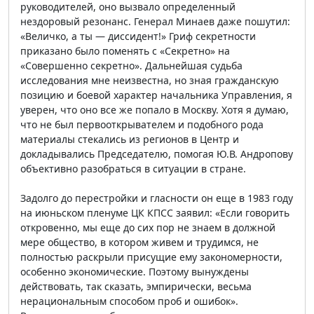
руководителей, оно вызвало определенный
нездоровый резонанс. Генерал Минаев даже пошутил:
«Величко, а ты — диссидент!» Гриф секретности
приказано было поменять с «Секретно» на
«Совершенно секретно». Дальнейшая судьба
исследования мне неизвестна, но зная гражданскую
позицию и боевой характер начальника Управления, я
уверен, что оно все же попало в Москву. Хотя я думаю,
что не был первооткрывателем и подобного рода
материалы стекались из регионов в Центр и
докладывались Председателю, помогая Ю.В. Андропову
объективно разобраться в ситуации в стране.
Задолго до перестройки и гласности он еще в 1983 году
на июньском пленуме ЦК КПСС заявил: «Если говорить
откровенно, мы еще до сих пор не знаем в должной
мере общество, в котором живем и трудимся, не
полностью раскрыли присущие ему закономерности,
особенно экономические. Поэтому вынуждены
действовать, так сказать, эмпирически, весьма
нерациональным способом проб и ошибок».