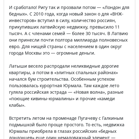
И сработало! Ригу так и прозвали потом — «Лондон для
бедных». С 2010 года, когда новый закон о для «ВНЖ-
инвесторов» вступил в силу, количество россиян,
прикупивших латвийскую недвижку, превысило 11
тысяч. А с членами семей — более 30 тысяч. В Латвию
они принесли почти полтора миллиарда полновесных
евро. Для нищей страны с населением в один округ
города Москвы это — огромные деньги.
Латыши весело распродали неликвидные дорогие
квартиры, а потом в «элитных спальных районах»
начался бум строительства. Особенным успехом
пользовалась курортная Юрмала. Там каждое лето
гуляла российская эстрада — «Новая волна», разные
«поющие кивины-юрмалины» и прочие «камеди
клабы».
Встретить летом на променаде Пугачеву с Галкиным
подмышкой было проще простого. То есть, недвижка
Юрмалы приобрела в глазах российских «бедных
лондонцев» еще один немаловажный элемент —