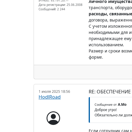
IP/Host: 93.191.20.---
личного имущества
Дата регистрации: 25.06.2008
транспорта, оборудо
Сообщений: 2 244
расходы, связанные
договора, выраженн
С учетом изложенног
необходимыми для ис
принадлежащее ему о
использованием.
Размер и сроки воз
форме.
RE: ОБЕСПЕЧЕНИЕ
1 июля 2025 18:56
HodlRoad
А.Мо
Сообщение от
Доброе утро!
Обязательно ли долж
Если сотрудник сам 