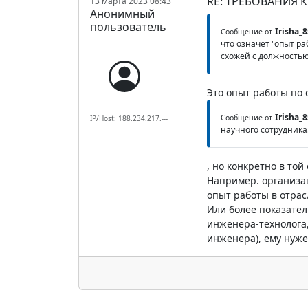
RE: ТРЕБОВАНИЯ 
13 марта 2023 08:43
Анонимный
пользователь
Irisha_8
Сообщение от
что означет "опыт р
схожей с должностью
Это опыт работы по
Irisha_8
Сообщение от
IP/Host: 188.234.217.---
научного сотрудника
, но конкретно в то
Например. организац
опыт работы в отрас
Или более показате
инженера-технолога,
инженера), ему нуже