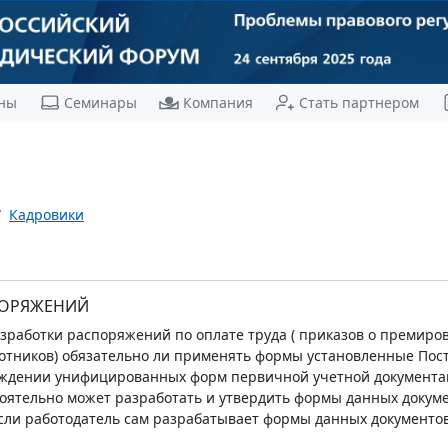
ны
Семинары
Компания
Стать партнером
Кадровики
ПОРЯЖЕНИЙ
зработки распоряжений по оплате труда ( приказов о премир
отников) обязательно ли применять формы установленные Пост
ерждении унифицированных форм первичной учетной документаци
оятельно может разработать и утвердить формы данных докум
сли работодатель сам разрабатывает формы данных документо