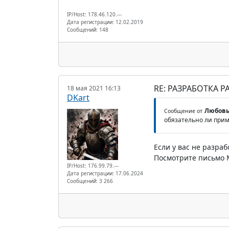
IP/Host: 178.46.120.---
Дата регистрации: 12.02.2019
Сообщений: 148
RE: РАЗРАБОТКА 
18 мая 2021 16:13
DKart
Любовь
Сообщение от
обязательно ли при
Если у вас не разра
Посмотрите письмо М
IP/Host: 176.99.79.---
Дата регистрации: 17.06.2024
Сообщений: 3 266