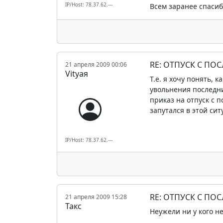
IP/Host: 78.37.62.---
Всем заранее спасиб
RE: ОТПУСК С ПОС
21 апреля 2009 00:06
Vityaя
Т.е. я хочу понять, 
увольнения последни
приказ на отпуск с п
запутался в этой ситу
IP/Host: 78.37.62.---
RE: ОТПУСК С ПОС
21 апреля 2009 15:28
Такс
Неужели ни у кого 