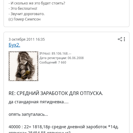
- И сколько же это будет стоить?
- Это бесплатно!
- Звучит дороговато.
(с) Гомер Симпсон
3 октября 2011 16:35
Бух2.
IP/Host: 89.106.168.---
Дата регистрации: 06.06.2008
Сообщений: 7 660
RE: СРЕДНИЙ ЗАРАБОТОК ДЛЯ ОТПУСКА.
да стандарная пятидневка....
опять запуталась...
40000 : 22= 1818,18р средне дневной зароботок *14д.
отпуска= 25454,55 отпускные?