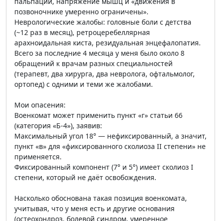
пальпации, напряжение мышц и «движения в
позвоночнике умеренно ограничены».
Неврологические жалобы: головные боли с детства
(~12 раз в месяц), ретроцеребеллярная
арахноидальная киста, резидуальная энцефалопатия.
Всего за последние 4 месяца у меня было около 8
обращений к врачам разных специальностей
(терапевт, два хирурга, два невролога, офтальмолог,
ортопед) с одними и теми же жалобами.
Мои опасения:
Военкомат может применить пункт «г» статьи 66
(категория «Б-4»), заявив:
Максимальный угол 18° — нефиксированный, а значит,
пункт «в» для «фиксированного сколиоза II степени» не
применяется.
Фиксированный компонент (7° и 5°) имеет сколиоз I
степени, который не даёт освобождения.
Насколько обоснована такая позиция военкомата,
учитывая, что у меня есть и другие основания
(остеохондроз, болевой синдром, умеренное