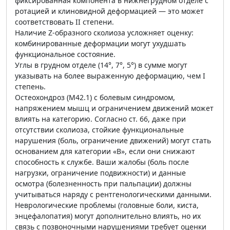
фиксированная компонента в нижнегрудном отделе с
ротацией и клиновидной деформацией — это может
соответствовать II степени.
Наличие Z-образного сколиоза усложняет оценку:
комбинированные деформации могут ухудшать
функциональное состояние.
Углы в грудном отделе (14°, 7°, 5°) в сумме могут
указывать на более выраженную деформацию, чем I
степень.
Остеохондроз (M42.1) с болевым синдромом,
напряжением мышц и ограничением движений может
влиять на категорию. Согласно ст. 66, даже при
отсутствии сколиоза, стойкие функциональные
нарушения (боль, ограничение движений) могут стать
основанием для категории «В», если они снижают
способность к службе. Ваши жалобы (боль после
нагрузки, ограничение подвижности) и данные
осмотра (болезненность при пальпации) должны
учитываться наряду с рентгенологическими данными.
Неврологические проблемы (головные боли, киста,
энцефалопатия) могут дополнительно влиять, но их
связь с позвоночными нарушениями требует оценки