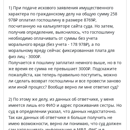
1) При подаче искового заявления имущественного
характера по гражданскому делу на общую сумму 258
978₽ оплатил госпошлину в размере 8769₽,
посчитанную на калькуляторе сайта суда. Но затем,
получив определение, выяснилось, что госпошлину
необходимо оплачивать от суммы без учета
морального вреда (без учета - 178 978₽), а по
моральному вреду сейчас фиксированная плата для
физ лиц - 3000₽.
Получается я пошлину заплатил немного выше, но в то
же время ее сумма не превышает 3000₽. Подскажите
пожалуйста, как теперь правильно поступить, можно
ли сделать возврат госпошлины и все провести заново
или иной процесс? Вообще верно ли мне ответил суд?
2) По этому же делу, из данных об ответчике, у меня
имеется лишь его ФИО и адрес проживания сестры. Но
суд в определении указал, что данных недостаточно.
Так как данных об ответчике я больше получить не
имею возможности, верно ли понимаю, что суд должен
сам запрашивать информацию в МВД, ФНС и в