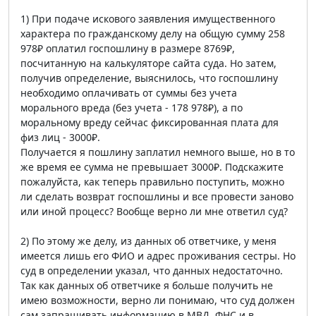
1) При подаче искового заявления имущественного
характера по гражданскому делу на общую сумму 258
978₽ оплатил госпошлину в размере 8769₽,
посчитанную на калькуляторе сайта суда. Но затем,
получив определение, выяснилось, что госпошлину
необходимо оплачивать от суммы без учета
морального вреда (без учета - 178 978₽), а по
моральному вреду сейчас фиксированная плата для
физ лиц - 3000₽.
Получается я пошлину заплатил немного выше, но в то
же время ее сумма не превышает 3000₽. Подскажите
пожалуйста, как теперь правильно поступить, можно
ли сделать возврат госпошлины и все провести заново
или иной процесс? Вообще верно ли мне ответил суд?
2) По этому же делу, из данных об ответчике, у меня
имеется лишь его ФИО и адрес проживания сестры. Но
суд в определении указал, что данных недостаточно.
Так как данных об ответчике я больше получить не
имею возможности, верно ли понимаю, что суд должен
сам запрашивать информацию в МВД, ФНС и в