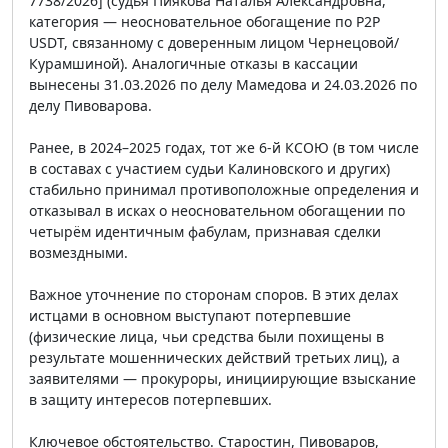
7738/2026] (судья Пиякова Наталья Александровна,
категория — неосновательное обогащение по P2P
USDT, связанному с доверенным лицом Чернецовой/
Курамшиной). Аналогичные отказы в кассации
вынесены 31.03.2026 по делу Мамедова и 24.03.2026 по
делу Пивоварова.
Ранее, в 2024–2025 годах, тот же 6-й КСОЮ (в том числе
в составах с участием судьи Калиновского и других)
стабильно принимал противоположные определения и
отказывал в исках о неосновательном обогащении по
четырём идентичным фабулам, признавая сделки
возмездными.
Важное уточнение по сторонам споров. В этих делах
истцами в основном выступают потерпевшие
(физические лица, чьи средства были похищены в
результате мошеннических действий третьих лиц), а
заявителями — прокуроры, инициирующие взыскание
в защиту интересов потерпевших.
Ключевое обстоятельство. Старостин, Пивоваров,