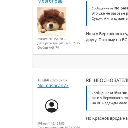
Мозгоправ
No_pas
Сообщение от
Это уже не разовые 
Судом. А что думаете
Но и у Верховного с
IP/Host: 90.154.70.---
другу. Поэтому на В
Дата регистрации: 06.06.2025
Сообщений: 74
RE: НЕОСНОВАТЕЛ
10 мая 2026 09:07
No_pasaran73
Мозгоп
Сообщение от
Но и у Верховного су
на ВС надежды мало.
Но Краснов вроде на
IP/Host: 146.158.80.---
Дата регистрации: 15.04.2026