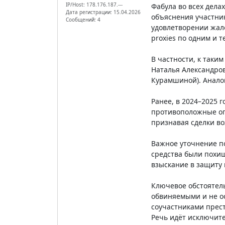
IP/Host: 178.176.187.---
Фабула во всех дела
Дата регистрации: 15.04.2026
объяснения участник
Сообщений: 4
удовлетворении жало
proxies по одним и т
В частности, к таким
Наталья Александро
Курамшиной). Аналог
Ранее, в 2024–2025 г
противоположные оп
признавая сделки в
Важное уточнение по
средства были похи
взыскание в защиту
Ключевое обстоятель
обвиняемыми и не о
соучастниками прест
Речь идёт исключит