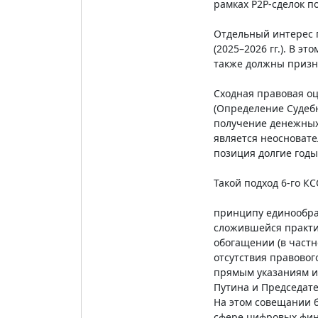
рамках P2P-сделок п
Отдельный интерес п
(2025–2026 гг.). В э
также должны призн
Сходная правовая оц
(Определение Судебн
получение денежных 
является неосноват
позиция долгие годы
Такой подход 6-го К
принципу единообраз
сложившейся практи
обогащении (в частн
отсутствия правовог
прямым указаниям ит
Путина и Председате
На этом совещании б
сфере цифровых фин