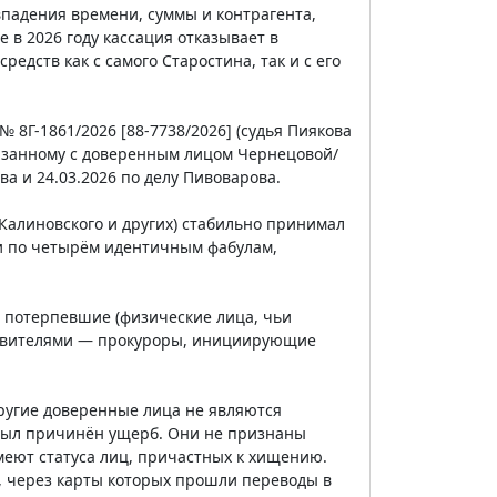
впадения времени, суммы и контрагента,
 в 2026 году кассация отказывает в
едств как с самого Старостина, так и с его
№ 8Г-1861/2026 [88-7738/2026] (судья Пиякова
вязанному с доверенным лицом Чернецовой/
а и 24.03.2026 по делу Пивоварова.
и Калиновского и других) стабильно принимал
и по четырём идентичным фабулам,
т потерпевшие (физические лица, чьи
заявителями — прокуроры, инициирующие
другие доверенные лица не являются
был причинён ущерб. Они не признаны
меют статуса лиц, причастных к хищению.
, через карты которых прошли переводы в