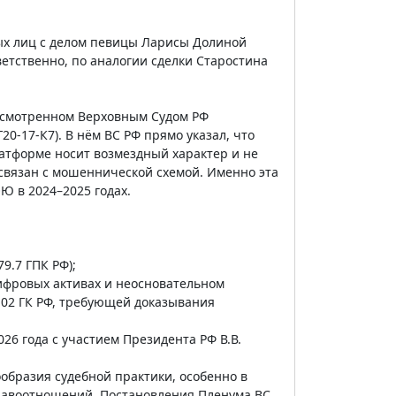
ных лиц с делом певицы Ларисы Долиной
тветственно, по аналогии сделки Старостина
ассмотренном Верховным Судом РФ
0-17-К7). В нём ВС РФ прямо указал, что
атформе носит возмездный характер и не
связан с мошеннической схемой. Именно эта
Ю в 2024–2025 годах.
9.7 ГПК РФ);
ифровых активах и неосновательном
1102 ГК РФ, требующей доказывания
26 года с участием Президента РФ В.В.
образия судебной практики, особенно в
равоотношений. Постановления Пленума ВС