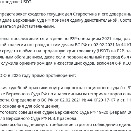
о продаже USDT.
редставляет сходство текущих дел Старостина и его доверен
том деле Верховный Суд РФ признал сделку действительной. Соо
аваться действительными.
енка прослеживается и в деле по P2P-операциям 2021 года, р
ой коллегии по гражданским делам ВС РФ от 02.02.2021 № 44-КГ2
средств в обмен на проданную криптовалюту (USDT) на P2P-пл
ельным обогащением, даже если первоначальный перевод был 
 служила ориентиром для нижестоящих судов, включая 6-й КСО
СОЮ в 2026 году прямо противоречит:
ия судебной практики внутри одного кассационного суда (ст. 37
ке Верховного Суда РФ по аналогичным категориям споров о ц
ости, Определению ВС РФ от 02.02.2021 № 44-КГ20-17-К7 и ст. 
о основания для обогащения);
огового совещания судей Верховного Суда РФ 19–20 февраля 20
ля Верховного Суда РФ И.В. Краснова.
ыло особо подчеркнуто требование строгого соблюдения едино
ансовых активов и сложных трансграничных экономических п