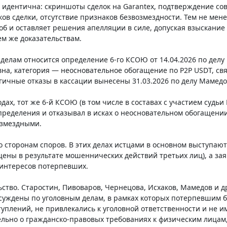
х идентична: скриншоты сделок на Garantex, подтверждение со
ов сделки, отсутствие признаков безвозмездности. Тем не менее
б и оставляет решения апелляции в силе, допуская взыскание ср
ем же доказательствам.
 делам относится определение 6-го КСОЮ от 14.04.2026 по делу 
вна, категория — неосновательное обогащение по P2P USDT, с
ичные отказы в кассации вынесены 31.03.2026 по делу Мамедов
одах, тот же 6-й КСОЮ (в том числе в составах с участием судь
ределения и отказывал в исках о неосновательном обогащени
озмездными.
 сторонам споров. В этих делах истцами в основном выступаю
щены в результате мошеннических действий третьих лиц), а 
 интересов потерпевших.
ство. Старостин, Пивоваров, Чернецова, Исхаков, Мамедов и 
суждены по уголовным делам, в рамках которых потерпевшим 
уплений, не привлекались к уголовной ответственности и не и
ельно о гражданско-правовых требованиях к физическим лицам