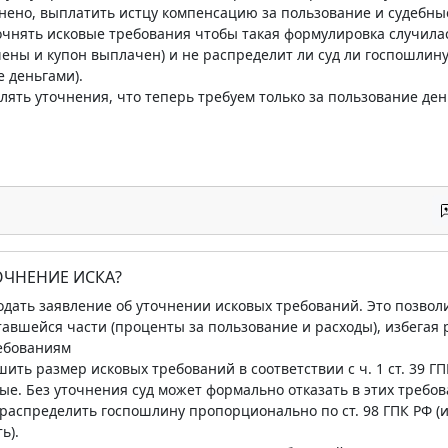
нено, выплатить истцу компенсацию за пользование и судебны
очнять исковые требования чтобы такая формулировка случилас
ены и купон выплачен) и не распределит ли суд ли госпошлину
е деньгами).
влять уточнения, что теперь требуем только за пользование де
ОЧНЕНИЕ ИСКА?
одать заявление об уточнении исковых требований. Это позвол
тавшейся части (проценты за пользование и расходы), избегая
ебованиям
ить размер исковых требований в соответствии с ч. 1 ст. 39 Г
ые. Без уточнения суд может формально отказать в этих требо
распределить госпошлину пропорционально по ст. 98 ГПК РФ (
ь).