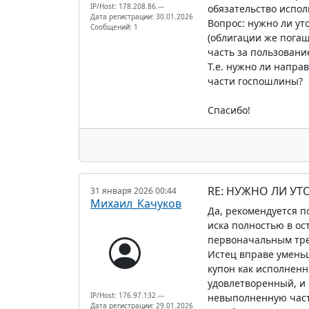
IP/Host: 178.208.86.---
обязательство испол
Дата регистрации: 30.01.2026
Вопрос: нужно ли ут
Сообщений: 1
(облигации же погаш
часть за пользовани
Т.е. нужно ли напра
части госпошлины?
Спасибо!
RE: НУЖНО ЛИ УТ
31 января 2026 00:44
Михаил_Качуков
Да, рекомендуется п
иска полностью в ос
первоначальным тр
Истец вправе уменьш
купон как исполненн
удовлетворенный, и 
IP/Host: 176.97.132.---
невыполненную част
Дата регистрации: 29.01.2026