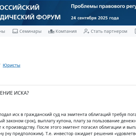
ны
Семинары
Компания
Стать партнером
Юристы
ЕНИЕ ИСКА?
подал иск в гражданский суд на эмитента облигаций требуя по
й законом срок), выплату купона, плату за пользование дене
 к производству. После этого эмитент погасил облигации и вып
ну (ну предположим). Т.е. инвестор ожидает решения «удовлетв